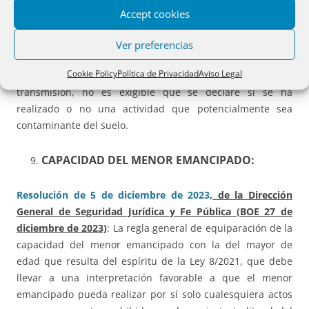
Resolución de 27 de noviembre de 2023
, de la Dirección
Accept cookies
General de Seguridad Jurídica y Fe Pública (BOE 19 de
diciembre de 2023)
: En la extinción de comunidad no hay
Ver preferencias
un acto traslativo, ni una nueva adquisición. debe
Cookie Policy
Política de Privacidad
Aviso Legal
concluirse que, al no tratarse propiamente de una
transmisión, no es exigible que se declare si se ha
realizado o no una actividad que potencialmente sea
contaminante del suelo.
CAPACIDAD DEL MENOR EMANCIPADO:
Resolución de 5 de diciembre de 2023
, de la Dirección
General de Seguridad Jurídica y Fe Pública (BOE 27 de
diciembre de 2023)
: La regla general de equiparación de la
capacidad del menor emancipado con la del mayor de
edad que resulta del espíritu de la Ley 8/2021, que debe
llevar a una interpretación favorable a que el menor
emancipado pueda realizar por sí solo cualesquiera actos