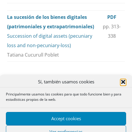
La sucesión de los bienes digitales
PDF
(patrimoniales y extrapatrimoniales)
pp. 313-
Succession of digital assets (pecuniary
338
loss and non-pecuniary-loss)
Tatiana Cucurull Poblet
Sí, también usamos cookies
Cuestiones
Principalmente usamos las cookies para que todo funcione bien y para
estadísticas propias de la web.
Valoración del legado de cosa
PDF
determinada
pp. 339-
Accept cookies
Camino Sanciñena Asurmendi
343
Ver preferencias