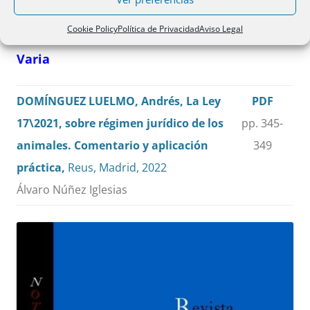
Cookie Policy
Política de Privacidad
Aviso Legal
Varia
DOMÍNGUEZ LUELMO, Andrés, La Ley
PDF
17\2021, sobre régimen jurídico de los
pp. 345-
animales. Comentario y aplicación
349
práctica,
Reus, Madrid, 2022
Álvaro Núñez Iglesias