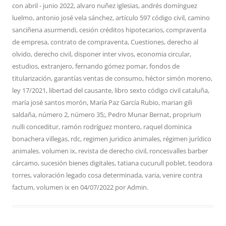
con
abril - junio 2022
,
alvaro nuñez iglesias
,
andrés domínguez
luelmo
,
antonio josé vela sánchez
,
artículo 597 código civil
,
camino
sanciñena asurmendi
,
cesión créditos hipotecarios
,
compraventa
de empresa
,
contrato de compraventa
,
Cuestiones
,
derecho al
olvido
,
derecho civil
,
disponer inter vivos
,
economia circular
,
estudios
,
extranjero
,
fernando gómez pomar
,
fondos de
titularización
,
garantías ventas de consumo
,
héctor simón moreno
,
ley 17/2021
,
libertad del causante
,
libro sexto código civil cataluña
,
maría josé santos morón
,
María Paz García Rubio
,
marian gili
saldaña
,
número 2
,
número 35;
,
Pedro Munar Bernat
,
proprium
nulli conceditur
,
ramón rodríguez montero
,
raquel dominica
bonachera villegas
,
rdc
,
regimen juridico animales
,
régimen jurídico
animales. volumen ix
,
revista de derecho civil
,
roncesvalles barber
cárcamo
,
sucesión bienes digitales
,
tatiana cucurull poblet
,
teodora
torres
,
valoración legado cosa determinada
,
varia
,
venire contra
factum
,
volumen ix
en
04/07/2022
por
Admin
.