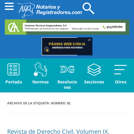
Portada
Normas
Resolucio
Secciones
Otros
nes
ARCHIVO DE LA ETIQUETA:
NÚMERO 35;
Revista de Derecho Civil. Volumen IX.