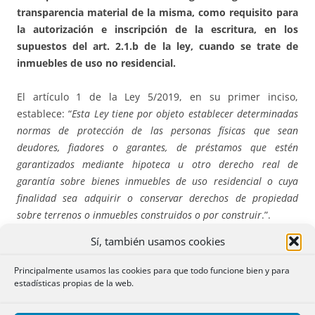
transparencia material de la misma, como requisito para
la autorización e inscripción de la escritura, en los
supuestos del art. 2.1.b de la ley, cuando se trate de
inmuebles de uso no residencial.
El artículo 1 de la Ley 5/2019, en su primer inciso,
establece: “
Esta Ley tiene por objeto establecer determinadas
normas de protección de las personas físicas que sean
deudores, fiadores o garantes, de préstamos que estén
garantizados mediante hipoteca u otro derecho real de
garantía sobre bienes inmuebles de uso residencial o cuya
finalidad sea adquirir o conservar derechos de propiedad
sobre terrenos o inmuebles construidos o por construir
.”.
Sí, también usamos cookies
En análogos términos, el párrafo primero del artículo 2 de
la misma dispone que “
Esta Ley será de aplicación a los
Principalmente usamos las cookies para que todo funcione bien y para
contratos de préstamo concedidos por personas físicas o
estadísticas propias de la web.
jurídicas que realicen dicha actividad de manera profesional,