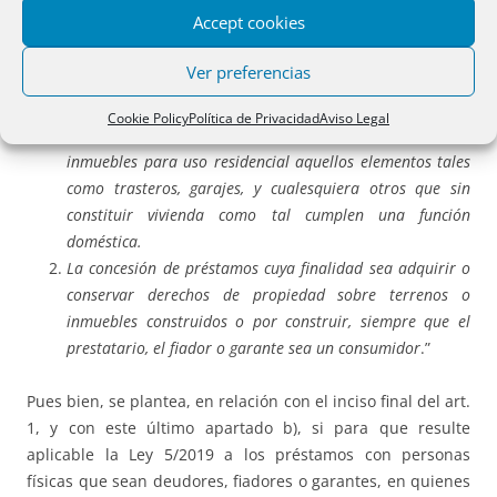
cuando el prestatario, el fiador o garante sea una persona
Accept cookies
física y dicho contrato tenga por objeto:
Ver preferencias
La concesión de préstamos con garantía hipotecaria u
otro derecho real de garantía sobre un inmueble de uso
Cookie Policy
Política de Privacidad
Aviso Legal
residencial. A estos efectos, también se entenderán como
inmuebles para uso residencial aquellos elementos tales
como trasteros, garajes, y cualesquiera otros que sin
constituir vivienda como tal cumplen una función
doméstica.
La concesión de préstamos cuya finalidad sea adquirir o
conservar derechos de propiedad sobre terrenos o
inmuebles construidos o por construir, siempre que el
prestatario, el fiador o garante sea un consumidor
.”
Pues bien, se plantea, en relación con el inciso final del art.
1, y con este último apartado b), si para que resulte
aplicable la Ley 5/2019 a los préstamos con personas
físicas que sean deudores, fiadores o garantes, en quienes