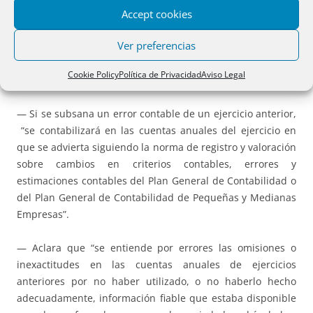
deberá incluir toda la información significativa sobre los
Accept cookies
hechos que han motivado la revisión de las cuentas
Ver preferencias
inicialmente formuladas, sin perjuicio de los cambios que
se deban introducir en los restantes documentos que
Cookie Policy
Política de Privacidad
Aviso Legal
integran las cuentas anuales…”
— Si se subsana un error contable de un ejercicio anterior,
“se contabilizará en las cuentas anuales del ejercicio en
que se advierta siguiendo la norma de registro y valoración
sobre cambios en criterios contables, errores y
estimaciones contables del Plan General de Contabilidad o
del Plan General de Contabilidad de Pequeñas y Medianas
Empresas”.
— Aclara que “se entiende por errores las omisiones o
inexactitudes en las cuentas anuales de ejercicios
anteriores por no haber utilizado, o no haberlo hecho
adecuadamente, información fiable que estaba disponible