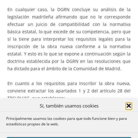
En cualquier caso, la DGRN concluye su análisis de la
legislación madrileña afirmando que no le corresponde
efectuar un juicio de compatibilidad con la normativa
básica estatal, lo que excede de su competencia, pero que
sí la tiene para interpretar los requisitos legales para la
inscripción de la obra nueva conforme a la normativa
estatal. Y esto es lo que se expone a continuación según la
doctrina establecida por la DGRN en las resoluciones que
ha dictado para el ámbito de la Comunidad de Madrid.
En cuanto a los requisitos para inscribir la obra nueva,
conviene extractar los apartados 1 y 2 del artículo 28 del
TRSLRU/15, que establecen:
Sí, también usamos cookies
“
1. Para autorizar escrituras de declaración de obra nueva en
Principalmente usamos las cookies para que todo funcione bien y para
construcción, los notarios exigirán, para su testimonio, la
estadísticas propias de la web.
aportación del acto de conformidad, aprobación o autorización
administrativa que requiera la obra según la legislación de