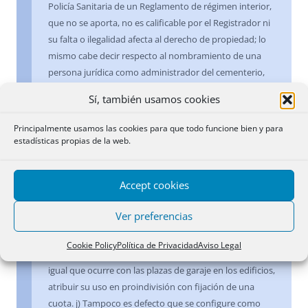
Policía Sanitaria de un Reglamento de régimen interior,
que no se aporta, no es calificable por el Registrador ni
su falta o ilegalidad afecta al derecho de propiedad; lo
mismo cabe decir respecto al nombramiento de una
persona jurídica como administrador del cementerio,
sin que quepa aplicar aquí por analogía el artículo 143
Sí, también usamos cookies
del Reglamento del Registro Mercantil. g) El defecto que
pueda haber en el nombramiento de Presidente de la
Principalmente usamos las cookies para que todo funcione bien y para
comunidad carece de trascendencia, puesto que dicho
estadísticas propias de la web.
cargo no se inscribe en el Registro. h) La falta de
autorización para la instalación de un depósito de
Accept cookies
combustible, exigida por la licencia de apertura, será
necesaria para su funcionamiento, pero no para su
Ver preferencias
construcción, que es lo fiscalizable por el Registrador. i)
No es necesario que los subconjuntos se configuren en
Cookie Policy
Política de Privacidad
Aviso Legal
régimen de división horizontal, sino que es posible,
igual que ocurre con las plazas de garaje en los edificios,
atribuir su uso en proindivisión con fijación de una
cuota. j) Tampoco es defecto que se configure como