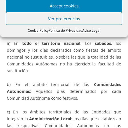
El calendario afecta a la
Administración General del
Accept cookies
Estado y sus Organismos Públicos
, a efectos de
cómputos
de plazos
.
Ver preferencias
Son días inhábiles:
Cookie Policy
Política de Privacidad
Aviso Legal
a) En
todo el territorio nacional
: Los
sábados,
los
domingos y los días declarados como fiestas de ámbito
nacional no sustituibles, o sobre las que la totalidad de las
Comunidades Autónomas no ha ejercido la facultad de
sustitución.
b) En el ámbito territorial de las
Comunidades
Autónomas
: Aquellos días determinados por cada
Comunidad Autónoma como festivos.
c) En los ámbitos territoriales de las Entidades que
integran la
Administración Local
: los días que establezcan
las respectivas Comunidades Autónomas en sus