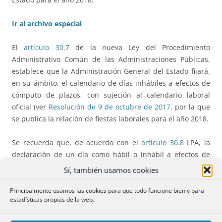
Ir al archivo especial
El
artículo 30.7
de la nueva Ley del Procedimiento
Administrativo Común de las Administraciones Públicas,
establece que la Administración General del Estado fijará,
en su ámbito, el calendario de días inhábiles a efectos de
cómputo de plazos, con sujeción al calendario laboral
oficial (ver
Resolución de 9 de octubre de 2017
, por la que
se publica la relación de fiestas laborales para el año 2018.
Se recuerda que, de acuerdo con el
artículo 30.8
LPA, la
declaración de un día como hábil o inhábil a efectos de
cómputo de plazos
no determina por sí sola el
Sí, también usamos cookies
funcionamiento de los centros de trabajo de las
Administraciones Públicas
, la organización del tiempo de
Principalmente usamos las cookies para que todo funcione bien y para
estadísticas propias de la web.
trabajo ni el acceso de los ciudadanos a los registros.