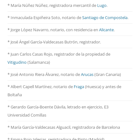
* María Núñez Núñez, registradora mercantil de
Lugo
.
* Inmaculada Espiñeira Soto, notario de
Santiago de Compostela
.
* Jorge López Navarro, notario, con residencia en
Alicante
.
* José Ángel García-Valdecasas Butrón, registrador.
* Juan Carlos Casas Rojo, registrador de la propiedad de
Vitigudino
(Salamanca)
* José Antonio Riera Álvarez, notario de
Arucas
(Gran Canaria)
* Albert Capell Martínez, notario
de
Fraga
(Huesca) y antes de
Boltaña
* Gerardo García-Boente Dávila, letrado en ejercicio, E3
Universidad Comillas
* María García-Valdecasas Alguacil, registradora de Barcelona
* Emma Rojo Iglesias, registradora de Pinto (Madrid)