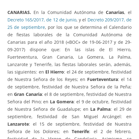
CANARIAS.
En la Comunidad Autónoma de
Canarias
, el
Decreto 165/2017, de 12 de junio
, y el
Decreto 209/2017, de
25 de septiembre
, por los que se determina el Calendario
de fiestas laborales de la Comunidad Autónoma de
Canarias para el año 2018 («BOC» de 19-06-2017 y de 29-
09-2017) dispone que: En las islas de El Hierro,
Fuerteventura, Gran Canaria, La Gomera, La Palma,
Lanzarote y Tenerife, las fiestas laborales serán, además,
las siguientes: en
El Hierro
: el 24 de septiembre, festividad
de Nuestra Señora de los Reyes; en
Fuerteventura
: el 14
de septiembre, festividad de Nuestra Señora de la Peña;
en
Gran Canaria
: el 8 de septiembre, festividad de Nuestra
Señora del Pino; en
La Gomera
: el 9 de octubre, festividad
de Nuestra Señora de Guadalupe; en
La Palma
: el 29 de
septiembre, festividad de San Miguel Arcángel: en
Lanzarote
: el 15 de septiembre, festividad de Nuestra
Señora de los Dolores; en
Tenerife
: el 2 de febrero,
festividad de la Virgen de Candelaria. Asimismo, se