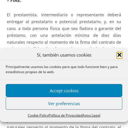
– FIAE.
El prestamista, intermediario o representante deberá
entregar al prestatario o potencial prestatario, y, en su
caso, a toda persona física que sea fiadora o garante del
préstamo, con una antelación mínima de diez días
naturales respecto al momento de la firma del contrato de
préstamo, la
ficha de advertencias estandarizadas (FiAE)
Sí, también usamos cookies
que figura en el anexo II. Art. 22 (antes dedicado a la
FIPER). Este apartado entra en vigor el 29 de julio de 2019.
Principalmente usamos las cookies para que todo funcione bien y para
estadísticas propias de la web.
– Documento a entregar en préstamos a interés
variable.
Accept cookies
El prestamista, intermediario o representante deberá
Ver preferencias
entregar al prestatario o potencial prestatario, y, en su
caso, a toda persona física que sea fiadora o garante del
Cookie Policy
Política de Privacidad
Aviso Legal
préstamo, con una antelación mínima de diez días
naturales respecto al momento de la firma del contrato, el