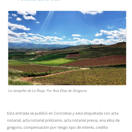
La campiña de La Rioja. Por Ana Elisa de Gregorio.
Esta entrada se publicó en
Concretas
y está etiquetada con
acta
notarial
,
acta notarial préstamo
,
acta notarial previa
,
ana elisa de
gregorio
,
compensación por riesgo tipo de interés
,
credito