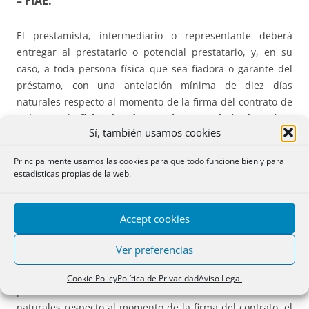
– FIAE.
El prestamista, intermediario o representante deberá
entregar al prestatario o potencial prestatario, y, en su
caso, a toda persona física que sea fiadora o garante del
préstamo, con una antelación mínima de diez días
naturales respecto al momento de la firma del contrato de
préstamo, la
ficha de advertencias estandarizadas (FiAE)
Sí, también usamos cookies
que figura en el anexo II. Art. 22 (antes dedicado a la
FIPER). Este apartado entra en vigor el 29 de julio de 2019.
Principalmente usamos las cookies para que todo funcione bien y para
estadísticas propias de la web.
– Documento a entregar en préstamos a interés
variable.
Accept cookies
El prestamista, intermediario o representante deberá
Ver preferencias
entregar al prestatario o potencial prestatario, y, en su
caso, a toda persona física que sea fiadora o garante del
Cookie Policy
Política de Privacidad
Aviso Legal
préstamo, con una antelación mínima de diez días
naturales respecto al momento de la firma del contrato, el