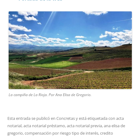
La campiña de La Rioja. Por Ana Elisa de Gregorio.
Esta entrada se publicó en
Concretas
y está etiquetada con
acta
notarial
,
acta notarial préstamo
,
acta notarial previa
,
ana elisa de
gregorio
,
compensación por riesgo tipo de interés
,
credito