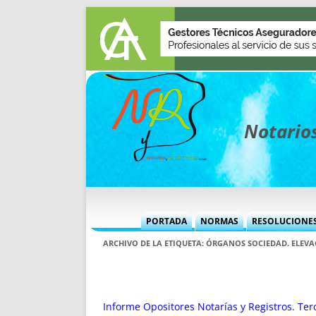
Notarios
PORTADA
NORMAS
RESOLUCIONE
MÁS USADAS (CUADRO)
INFORMES 
ARCHIVO DE LA ETIQUETA:
ÓRGANOS SOCIEDAD. ELEVA
INFORMES MENSUALES
VOCES P
MÁS DESTACADAS
VOCES M
TITULARES DESDE 2002
TITULARES
Informe Opositores Notarías y Registros. Ter