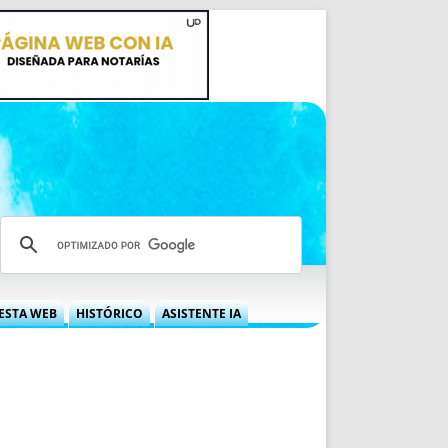
ESTA WEB
HISTÓRICO
ASISTENTE IA
A DGRN
QUÉ OFRECEMOS
 NIF
IDEARIO WEB
 LABORAL
QUIÉNES SOMOS
ÁBILES
HISTORIA