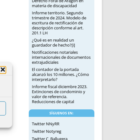
Derecho Foral de Aragón en
materia de discapacidad
Informe territorio. Segundo
trimestre de 2024. Modelo de
escritura de rectificación de
descripción conforme al art.
201.1 LH
¿Qué es en realidad un
guardador de hecho?[i]
Notificaciones notariales
internacionales de documentos
extrajudiciales
El contador de la portada
alcanzó los 10 millones. ¿Cómo
interpretarlo?
Informe fiscal diciembre 2023.
Extinciones de condominio y
valor de referencia.
Reducciones de capital
SÍGUENOS EN:
Twitter NNyRR
Twitter Notyreg
Twitter C. Ballugera