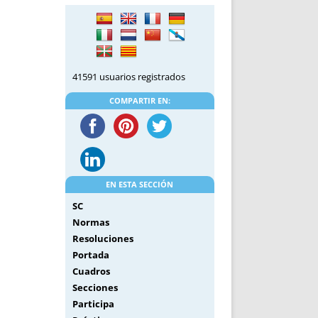
DE INICIO
PREMIO NYR
VORITOS
CONVENCIONES ANUALES
A IRPF
NUEVA ETAPA
AS
POLÍTICA DE PRIVACIDAD
41591 usuarios registrados
IJUELAS
AVISO LEGAL
POTECA
REPORTAR INCIDENCIA
COMPARTIR EN:
PERES
LOGOTIPO
CES
ENTREVISTAS
SONRISA
ENVÍA CORREO
EN ESTA SECCIÓN
CANALES DE VÍDEO
SC
Normas
Resoluciones
Portada
Cuadros
Secciones
Participa