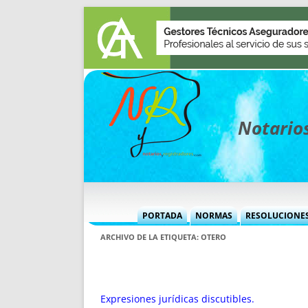
Notarios
PORTADA
NORMAS
RESOLUCIONE
MÁS USADAS (CUADRO)
INFORMES 
ARCHIVO DE LA ETIQUETA:
OTERO
INFORMES MENSUALES
VOCES P
MÁS DESTACADAS
VOCES M
TITULARES DESDE 2002
TITULARES
Expresiones jurídicas discutibles.