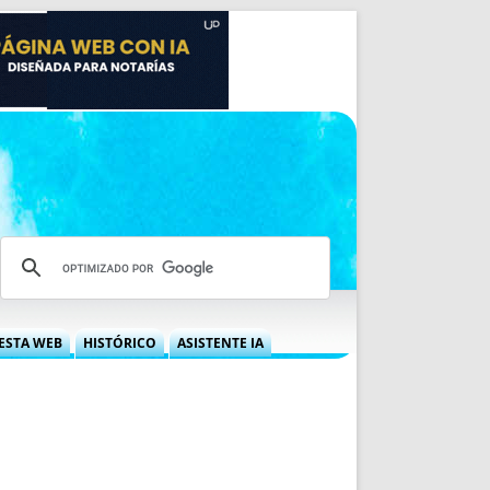
ESTA WEB
HISTÓRICO
ASISTENTE IA
A DGRN
QUÉ OFRECEMOS
 NIF
IDEARIO WEB
 LABORAL
QUIÉNES SOMOS
ÁBILES
HISTORIA