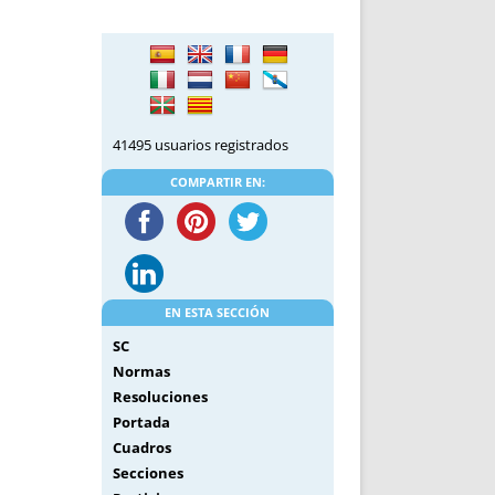
DE INICIO
PREMIO NYR
VORITOS
CONVENCIONES ANUALES
A IRPF
NUEVA ETAPA
AS
POLÍTICA DE PRIVACIDAD
IJUELAS
AVISO LEGAL
41495 usuarios registrados
POTECA
REPORTAR INCIDENCIA
PERES
LOGOTIPO
COMPARTIR EN:
CES
ENTREVISTAS
SONRISA
ENVÍA CORREO
CANALES DE VÍDEO
EN ESTA SECCIÓN
SC
Normas
Resoluciones
Portada
Cuadros
Secciones