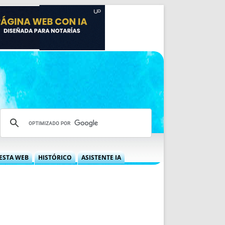
ESTA WEB
HISTÓRICO
ASISTENTE IA
A DGRN
QUÉ OFRECEMOS
 NIF
IDEARIO WEB
 LABORAL
QUIÉNES SOMOS
ÁBILES
HISTORIA