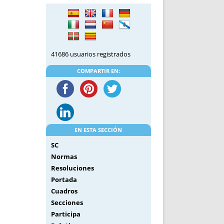
DE INICIO
PREMIO NYR
VORITOS
CONVENCIONES ANUALES
A IRPF
NUEVA ETAPA
AS
POLÍTICA DE PRIVACIDAD
41686 usuarios registrados
IJUELAS
AVISO LEGAL
POTECA
REPORTAR INCIDENCIA
COMPARTIR EN:
PERES
LOGOTIPO
CES
ENTREVISTAS
SONRISA
ENVÍA CORREO
EN ESTA SECCIÓN
CANALES DE VÍDEO
SC
Normas
Resoluciones
Portada
Cuadros
Secciones
Participa