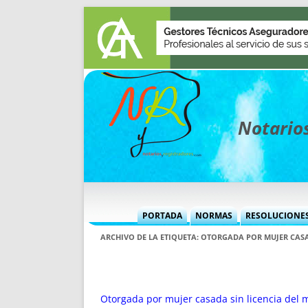
Notarios
PORTADA
NORMAS
RESOLUCIONE
MÁS USADAS (CUADRO)
INFORMES 
ARCHIVO DE LA ETIQUETA:
OTORGADA POR MUJER CASA
INFORMES MENSUALES
VOCES P
MÁS DESTACADAS
VOCES M
TITULARES DESDE 2002
TITULARES
Otorgada por mujer casada sin licencia del 