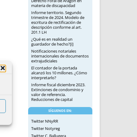
Derecho Foral de Aragón en
materia de discapacidad
Informe territorio. Segundo
trimestre de 2024. Modelo de
escritura de rectificación de
descripción conforme al art.
201.1 LH
¿Qué es en realidad un
guardador de hecho?[i]
Notificaciones notariales
internacionales de documentos
extrajudiciales
El contador de la portada
alcanzó los 10 millones. ¿Cómo
interpretarlo?
Informe fiscal diciembre 2023.
Extinciones de condominio y
valor de referencia.
Reducciones de capital
SÍGUENOS EN:
Twitter NNyRR
Twitter Notyreg
Twitter C. Ballugera