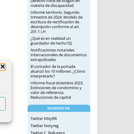
Derecho Foral de Aragón en
materia de discapacidad
Informe territorio. Segundo
trimestre de 2024. Modelo de
escritura de rectificación de
descripción conforme al art.
201.1 LH
¿Qué es en realidad un
guardador de hecho?[i]
Notificaciones notariales
internacionales de documentos
extrajudiciales
El contador de la portada
alcanzó los 10 millones. ¿Cómo
interpretarlo?
Informe fiscal diciembre 2023.
Extinciones de condominio y
valor de referencia.
Reducciones de capital
SÍGUENOS EN:
Twitter NNyRR
Twitter Notyreg
Twitter C. Ballugera