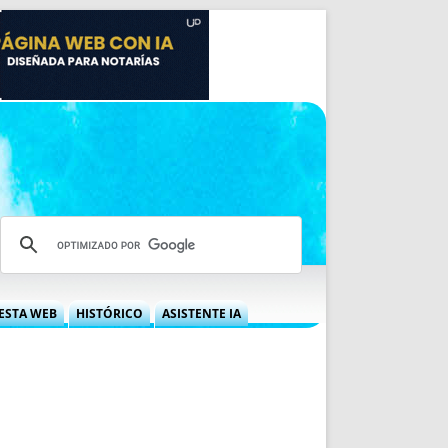
ESTA WEB
HISTÓRICO
ASISTENTE IA
A DGRN
QUÉ OFRECEMOS
 NIF
IDEARIO WEB
 LABORAL
QUIÉNES SOMOS
ÁBILES
HISTORIA