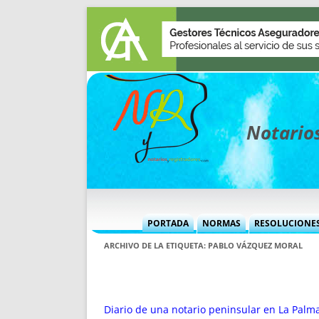
Notarios
PORTADA
NORMAS
RESOLUCIONE
MÁS USADAS (CUADRO)
INFORMES 
ARCHIVO DE LA ETIQUETA:
PABLO VÁZQUEZ MORAL
INFORMES MENSUALES
VOCES P
MÁS DESTACADAS
VOCES M
TITULARES DESDE 2002
TITULARES
Diario de una notario peninsular en La Palm