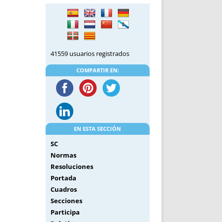
DE INICIO
PREMIO NYR
VORITOS
CONVENCIONES ANUALES
A IRPF
NUEVA ETAPA
AS
POLÍTICA DE PRIVACIDAD
41559 usuarios registrados
IJUELAS
AVISO LEGAL
POTECA
REPORTAR INCIDENCIA
COMPARTIR EN:
PERES
LOGOTIPO
CES
ENTREVISTAS
SONRISA
ENVÍA CORREO
EN ESTA SECCIÓN
CANALES DE VÍDEO
SC
Normas
Resoluciones
Portada
Cuadros
Secciones
Participa