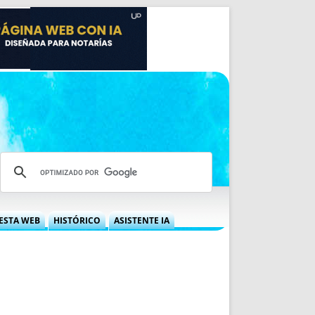
ESTA WEB
HISTÓRICO
ASISTENTE IA
A DGRN
QUÉ OFRECEMOS
 NIF
IDEARIO WEB
 LABORAL
QUIÉNES SOMOS
ÁBILES
HISTORIA