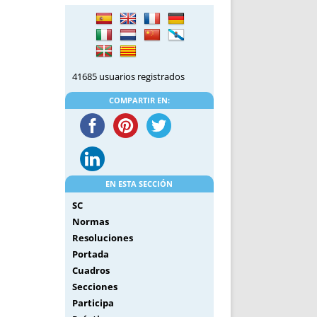
DE INICIO
PREMIO NYR
VORITOS
CONVENCIONES ANUALES
A IRPF
NUEVA ETAPA
AS
POLÍTICA DE PRIVACIDAD
41685 usuarios registrados
IJUELAS
AVISO LEGAL
POTECA
REPORTAR INCIDENCIA
COMPARTIR EN:
PERES
LOGOTIPO
CES
ENTREVISTAS
SONRISA
ENVÍA CORREO
EN ESTA SECCIÓN
CANALES DE VÍDEO
SC
Normas
Resoluciones
Portada
Cuadros
Secciones
Participa