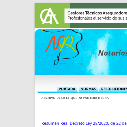
Notarios
PORTADA
NORMAS
RESOLUCIONE
MÁS USADAS (CUADRO)
INFORMES 
ARCHIVO DE LA ETIQUETA:
PANTERA NEGRA
INFORMES MENSUALES
VOCES P
MÁS DESTACADAS
VOCES M
TITULARES DESDE 2002
TITULARES
Resumen Real Decreto Ley 28/2020, de 22 de 