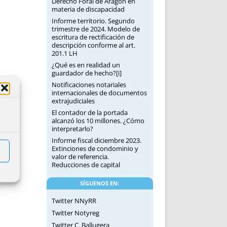
Derecho Foral de Aragón en
materia de discapacidad
Informe territorio. Segundo
trimestre de 2024. Modelo de
escritura de rectificación de
descripción conforme al art.
201.1 LH
¿Qué es en realidad un
guardador de hecho?[i]
Notificaciones notariales
internacionales de documentos
extrajudiciales
El contador de la portada
alcanzó los 10 millones. ¿Cómo
interpretarlo?
Informe fiscal diciembre 2023.
Extinciones de condominio y
valor de referencia.
Reducciones de capital
SÍGUENOS EN:
Twitter NNyRR
Twitter Notyreg
Twitter C. Ballugera