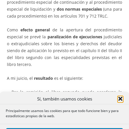
procedimiento especial de continuación y al procedimiento
especial de liquidación y
dos normas especiales
(una para
cada procedimiento) en los artículos 701 y 712 TRLC.
Como
efecto general
de la apertura del procedimiento
especial se prevé la
paralización de ejecuciones
judiciales
o extrajudiciales sobre los bienes y derechos del deudor
siendo de aplicación lo previsto en el capítulo II del título II
del libro segundo con las especialidades previstas en el
libro tercero.
A mi juicio, el
resultado
es el siguiente:
– Por la remisión al libro segundo puede acordarse la
Sí, también usamos cookies
paralización de las ejecuciones sobre bienes necesarios o
no necesarios, pero no podrán serlo las ejecuciones de
Principalmente usamos las cookies para que todo funcione bien y para
créditos laborales que esté tramitando la Jurisdicción
estadísticas propias de la web.
Social ni las de créditos por alimentos o responsabilidad
civil que estén tramitando los Juzgados de Familia o de