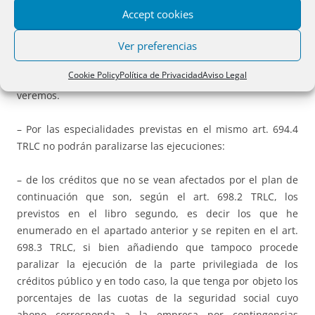
Primera Instancia, ni las que tengan por objeto la garantía
Accept cookies
financiera sujeta al Real Decreto-ley 5/2005. También cabe
entender por dicha remisión que la paralización se
Ver preferencias
comunicará por el letrado AJ a los órganos ejecutantes,
Cookie Policy
Política de Privacidad
Aviso Legal
debiendo estos proceder a la paralización, como luego
veremos.
– Por las especialidades previstas en el mismo art. 694.4
TRLC no podrán paralizarse las ejecuciones:
– de los créditos que no se vean afectados por el plan de
continuación que son, según el art. 698.2 TRLC, los
previstos en el libro segundo, es decir los que he
enumerado en el apartado anterior y se repiten en el art.
698.3 TRLC, si bien añadiendo que tampoco procede
paralizar la ejecución de la parte privilegiada de los
créditos público y en todo caso, la que tenga por objeto los
porcentajes de las cuotas de la seguridad social cuyo
abono corresponda a la empresa por contingencias