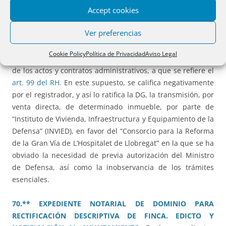
Accept cookies
rescisión de la misma.
Ver preferencias
69.** TRANSMISIÓN DE INMUEBLE PATRIMONIAL
MEDIANTE ENAJENACIÓN DIRECTA.
La presente resolución
Cookie Policy
Política de Privacidad
Aviso Legal
reconoce el control registral sobre determinados aspectos
de los actos y contratos administrativos, a que se refiere el
art. 99 del RH.
En este supuesto, se califica negativamente
por el registrador, y así lo ratifica la DG, la transmisión, por
venta directa, de determinado inmueble, por parte de
“Instituto de Vivienda, Infraestructura y Equipamiento de la
Defensa” (INVIED), en favor del “Consorcio para la Reforma
de la Gran Vía de L’Hospitalet de Llobregat” en la que se ha
obviado la necesidad de previa autorización del Ministro
de Defensa, así como la inobservancia de los trámites
esenciales.
70.** EXPEDIENTE NOTARIAL DE DOMINIO PARA
RECTIFICACIÓN DESCRIPTIVA DE FINCA. EDICTO Y