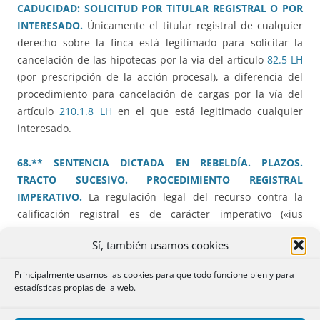
CADUCIDAD: SOLICITUD POR TITULAR REGISTRAL O POR
INTERESADO.
Únicamente el titular registral de cualquier
derecho sobre la finca está legitimado para solicitar la
cancelación de las hipotecas por la vía del artículo
82.5 LH
(por prescripción de la acción procesal), a diferencia del
procedimiento para cancelación de cargas por la vía del
artículo
210.1.8 LH
en el que está legitimado cualquier
interesado.
68.** SENTENCIA DICTADA EN REBELDÍA. PLAZOS.
TRACTO SUCESIVO. PROCEDIMIENTO REGISTRAL
IMPERATIVO.
La regulación legal del recurso contra la
calificación registral es de carácter imperativo («ius
cogens»), no pudiendo el registrador realizar trámites no
Sí, también usamos cookies
previstos, como notificar a titulares intermedios. Los
documentos judiciales deben de señalar qué asientos
Principalmente usamos las cookies para que todo funcione bien y para
deben ser objeto de cancelación y para inscribir las
estadísticas propias de la web.
sentencias dictadas en rebeldía del demandado además
de ser firmes, deben haber trascurridos los plazos de