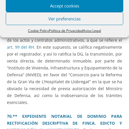
Accept cookies
rescisión de la misma.
Ver preferencias
69.** TRANSMISIÓN DE INMUEBLE PATRIMONIAL
MEDIANTE ENAJENACIÓN DIRECTA.
La presente resolución
Cookie Policy
Política de Privacidad
Aviso Legal
reconoce el control registral sobre determinados aspectos
de los actos y contratos administrativos, a que se refiere el
art. 99 del RH.
En este supuesto, se califica negativamente
por el registrador, y así lo ratifica la DG, la transmisión, por
venta directa, de determinado inmueble, por parte de
“Instituto de Vivienda, Infraestructura y Equipamiento de la
Defensa” (INVIED), en favor del “Consorcio para la Reforma
de la Gran Vía de L’Hospitalet de Llobregat” en la que se ha
obviado la necesidad de previa autorización del Ministro
de Defensa, así como la inobservancia de los trámites
esenciales.
70.** EXPEDIENTE NOTARIAL DE DOMINIO PARA
RECTIFICACIÓN DESCRIPTIVA DE FINCA. EDICTO Y