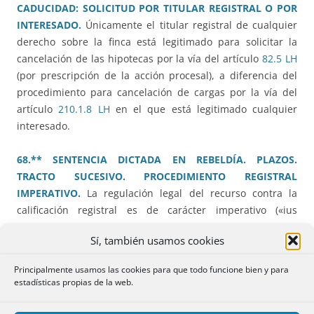
CADUCIDAD: SOLICITUD POR TITULAR REGISTRAL O POR
INTERESADO.
Únicamente el titular registral de cualquier
derecho sobre la finca está legitimado para solicitar la
cancelación de las hipotecas por la vía del artículo
82.5 LH
(por prescripción de la acción procesal), a diferencia del
procedimiento para cancelación de cargas por la vía del
artículo
210.1.8 LH
en el que está legitimado cualquier
interesado.
68.** SENTENCIA DICTADA EN REBELDÍA. PLAZOS.
TRACTO SUCESIVO. PROCEDIMIENTO REGISTRAL
IMPERATIVO.
La regulación legal del recurso contra la
calificación registral es de carácter imperativo («ius
cogens»), no pudiendo el registrador realizar trámites no
Sí, también usamos cookies
previstos, como notificar a titulares intermedios. Los
documentos judiciales deben de señalar qué asientos
Principalmente usamos las cookies para que todo funcione bien y para
deben ser objeto de cancelación y para inscribir las
estadísticas propias de la web.
sentencias dictadas en rebeldía del demandado además
de ser firmes, deben haber trascurridos los plazos de