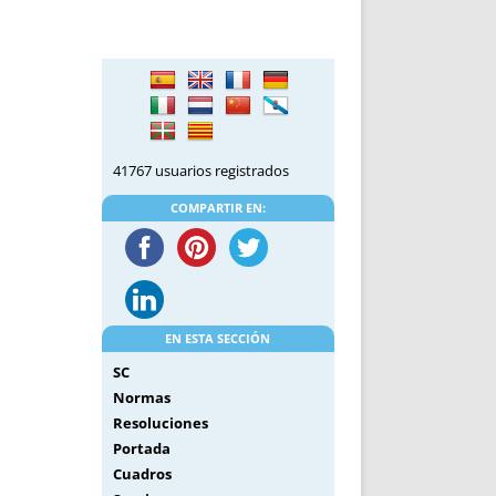
DE INICIO
PREMIO NYR
VORITOS
CONVENCIONES ANUALES
A IRPF
NUEVA ETAPA
AS
POLÍTICA DE PRIVACIDAD
IJUELAS
AVISO LEGAL
POTECA
REPORTAR INCIDENCIA
41767 usuarios registrados
PERES
LOGOTIPO
COMPARTIR EN:
CES
ENTREVISTAS
SONRISA
ENVÍA CORREO
CANALES DE VÍDEO
EN ESTA SECCIÓN
SC
Normas
Resoluciones
Portada
Cuadros