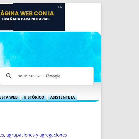
ESTA WEB
HISTÓRICO
ASISTENTE IA
A DGRN
QUÉ OFRECEMOS
 NIF
IDEARIO WEB
 LABORAL
QUIÉNES SOMOS
ÁBILES
HISTORIA
nes, agrupaciones y agregaciones