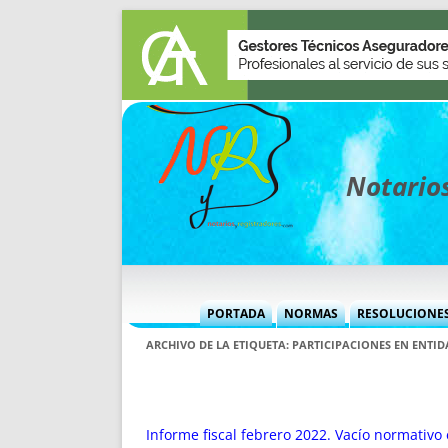
Notarios
PORTADA
NORMAS
RESOLUCIONE
MÁS USADAS (CUADRO)
INFORMES 
ARCHIVO DE LA ETIQUETA:
PARTICIPACIONES EN ENTID
INFORMES MENSUALES
VOCES P
MÁS DESTACADAS
VOCES M
TITULARES DESDE 2002
TITULARES
Informe fiscal febrero 2022. Vacío normativo