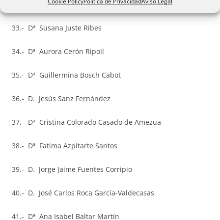
Cookie Policy
Política de Privacidad
Aviso Legal
32.- Dª María Pilar Linares González
33.- Dª Susana Juste Ribes
34.- Dª Aurora Cerón Ripoll
35.- Dª Guillermina Bosch Cabot
36.- D. Jesús Sanz Fernández
37.- Dª Cristina Colorado Casado de Amezua
38.- Dª Fatima Azpitarte Santos
39.- D. Jorge Jaime Fuentes Corripio
40.- D. José Carlos Roca García-Valdecasas
41.- Dª Ana Isabel Baltar Martín