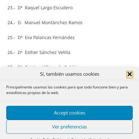
23.- Dª Raquel Largo Escudero
24.- D. Manuel Montánchez Ramos
25.- Dª Eva Palancas Fernández
26.- Dª Esther Sánchez Velilla
27.- Dª Cristina Villaverde Guldris
Sí, también usamos cookies
28.- D. Sergio Saavedra Morales
Principalmente usamos las cookies para que todo funcione bien y para
estadísticas propias de la web.
29.- Dª María Teresa Rubio Quesada
30.- D. Esteban Moyano Morales
Accept cookies
Ver preferencias
31.- Dª Guadalupe Cuesta Vizoso