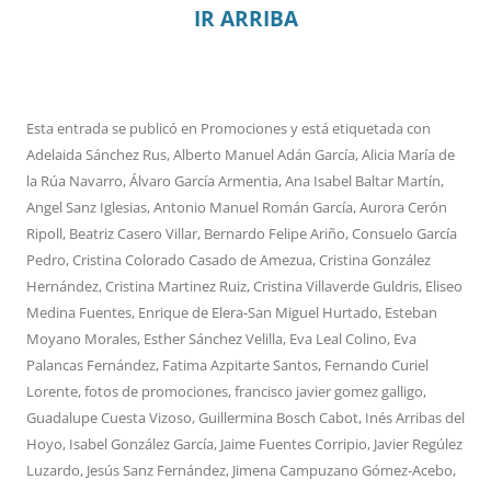
IR ARRIBA
Esta entrada se publicó en
Promociones
y está etiquetada con
Adelaida Sánchez Rus
,
Alberto Manuel Adán García
,
Alicia María de
la Rúa Navarro
,
Álvaro García Armentia
,
Ana Isabel Baltar Martín
,
Angel Sanz Iglesias
,
Antonio Manuel Román García
,
Aurora Cerón
Ripoll
,
Beatriz Casero Villar
,
Bernardo Felipe Ariño
,
Consuelo García
Pedro
,
Cristina Colorado Casado de Amezua
,
Cristina González
Hernández
,
Cristina Martinez Ruiz
,
Cristina Villaverde Guldris
,
Eliseo
Medina Fuentes
,
Enrique de Elera-San Miguel Hurtado
,
Esteban
Moyano Morales
,
Esther Sánchez Velilla
,
Eva Leal Colino
,
Eva
Palancas Fernández
,
Fatima Azpitarte Santos
,
Fernando Curiel
Lorente
,
fotos de promociones
,
francisco javier gomez galligo
,
Guadalupe Cuesta Vizoso
,
Guillermina Bosch Cabot
,
Inés Arribas del
Hoyo
,
Isabel González García
,
Jaime Fuentes Corripio
,
Javier Regúlez
Luzardo
,
Jesús Sanz Fernández
,
Jimena Campuzano Gómez-Acebo
,