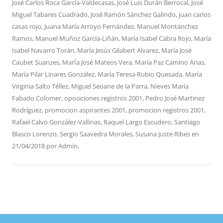
José Carlos Roca García-Valdecasas
,
José Luis Durán Berrocal
,
José
Miguel Tabares Cuadrado
,
José Ramón Sánchez Galindo
,
juan carlos
casas rojo
,
Juana María Arroyo Fernández
,
Manuel Montánchez
Ramos
,
Manuel Muñoz García-Liñán
,
María Isabel Cabra Rojo
,
María
Isabel Navarro Torán
,
María Jesús Gilabert Alvarez
,
María José
Caubet Suanzes
,
MarÍa José Mateos Vera
,
María Paz Camino Arias
,
María Pilar Linares González
,
María Teresa Rubio Quesada
,
María
Virginia Salto Téllez
,
Miguel Seoane de la Parra
,
Nieves María
Fabado Colomer
,
oposiciones registros 2001
,
Pedro José Martinez
Rodríguez
,
promocion aspirantes 2001
,
promocion registros 2001
,
Rafael Calvo González-Vallinas
,
Raquel Largo Escudero
,
Santiago
Blasco Lorenzo
,
Sergio Saavedra Morales
,
Susana Juste Ribes
en
21/04/2018
por
Admin
.