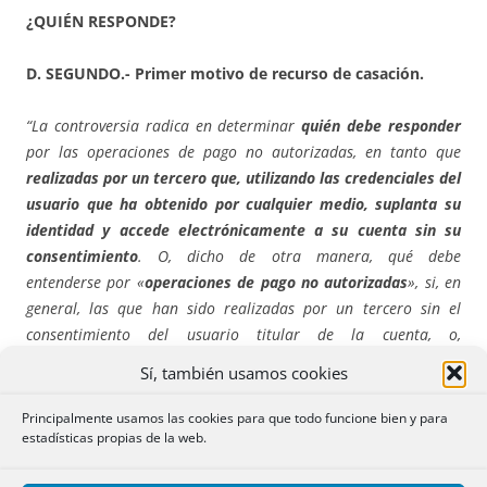
¿QUIÉN RESPONDE?
D. SEGUNDO.- Primer motivo de recurso de casación.
“La controversia radica en determinar
quién debe responder
por las operaciones de pago no autorizadas, en tanto que
realizadas por un tercero que, utilizando las credenciales del
usuario que ha obtenido por cualquier medio, suplanta su
identidad y accede electrónicamente a su cuenta sin su
consentimiento
. O, dicho de otra manera, qué debe
entenderse por «
operaciones de pago no autorizadas
», si, en
general, las que han sido realizadas por un tercero sin el
consentimiento del usuario titular de la cuenta, o,
exclusivamente, las efectuadas sin seguir el procedimiento legal
Sí, también usamos cookies
y contractualmente fijado.”
Principalmente usamos las cookies para que todo funcione bien y para
estadísticas propias de la web.
“La respuesta a la cuestión discutida exige recodar
concretar la normativa aplicable. La
Directiva (UE)