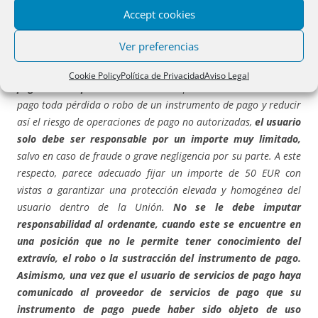
2015/2366 del Parlamento Europeo y del Consejo, de 25 de
Accept cookies
noviembre de 2015, sobre servicios de pago en el mercado
interior
…..”
Ver preferencias
“A fin de ofrecer incentivos para que
el usuario de servicios de
Cookie Policy
Política de Privacidad
Aviso Legal
pago comunique sin demora
a su proveedor de servicios de
pago toda pérdida o robo de un instrumento de pago y reducir
así el riesgo de operaciones de pago no autorizadas,
el usuario
solo debe ser responsable por un importe muy limitado,
salvo en caso de fraude o grave negligencia por su parte. A este
respecto, parece adecuado fijar un importe de 50 EUR con
vistas a garantizar una protección elevada y homogénea del
usuario dentro de la Unión.
No se le debe imputar
responsabilidad al ordenante, cuando este se encuentre en
una posición que no le permite tener conocimiento del
extravío, el robo o la sustracción del instrumento de pago.
Asimismo, una vez que el usuario de servicios de pago haya
comunicado al proveedor de servicios de pago que su
instrumento de pago puede haber sido objeto de uso