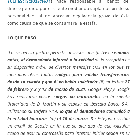
ECLI:ES:TS:2025:1671
)
hace responsable al banco del
dinero perdido por el cliente mediando suplantación de su
personalidad, al no apreciar negligencia grave de éste
como causa de que se consumara la estafa.
LO QUE PASÓ
“La secuencia fáctica permite observar que (i)
tres semanas
antes, el demandante informó a la entidad
de la recepción en
su dispositivo móvil de diversos mensajes SMS en los que se
indicaban otros tantos
códigos para validar transferencias
desde su cuenta y que él no había solicitado
; (ii) en fechas
27
de febrero y 2 y 12 de marzo de 2021,
Google Play y Google
Ads realizaron varios
cargos no autorizados
en la cuenta
titularidad de D. Martin y su esposa en Ibercaja Banco S.A.,
utilizando su tarjeta VISA
, lo que el demandante comunicó a
la entidad bancaria
; (iii)
el 16 de marzo, D
.ª Estefanía recibió
un email de Google en la que se alertaba de que «Alguien
acaba de usar tu contraseña para intentar iniciar sesión en tu