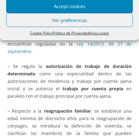
Accept cookies
voluntariamente a su país
de familiares de ciudadanos españoles.
Ver preferencias
– Se eliminan
las figuras de investigación, Tarjeta azul-UE y
Cookie Policy
Política de Privacidad
Aviso Legal
prestaciones transnacionales de servicios, que se
encuentran reguladas en la
Ley 14/2013, de 27 de
septiembre
.
– Se regula la
autorización de trabajo de duración
determinada
como una especialidad dentro de las
autorizaciones de residencia y trabajo por cuenta ajena
inicial y se autoriza el
trabajo por cuenta propia
en
paralelo con el trabajo principal por cuenta ajena.
– Respecto a la
reagrupación familiar
, se establece una
edad mínima de dieciocho años para la reagrupación de
cónyuges, se introduce la definición de vivienda, se
clarifican los miembros de la familia que pueden