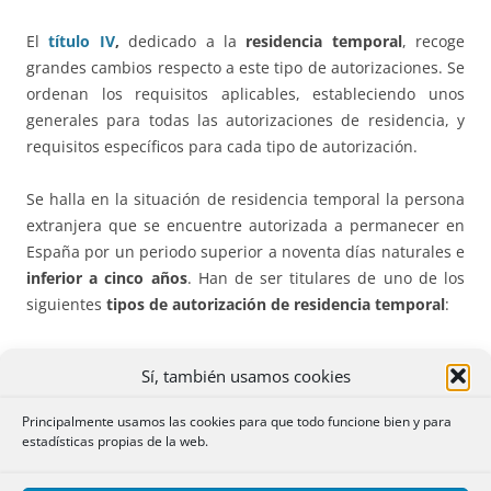
El
título IV
,
dedicado a la
residencia temporal
, recoge
grandes cambios respecto a este tipo de autorizaciones. Se
ordenan los requisitos aplicables, estableciendo unos
generales para todas las autorizaciones de residencia, y
requisitos específicos para cada tipo de autorización.
Se halla en la situación de residencia temporal la persona
extranjera que se encuentre autorizada a permanecer en
España por un periodo superior a noventa días naturales e
inferior a cinco años
. Han de ser titulares de uno de los
siguientes
tipos de autorización de residencia temporal
:
no lucrativa.
Sí, también usamos cookies
por reagrupación familiar.
trabajo por cuenta ajena.
Principalmente usamos las cookies para que todo funcione bien y para
trabajo por cuenta propia.
estadísticas propias de la web.
con excepción de la autorización de trabajo.
de la persona extranjera que ha retornado