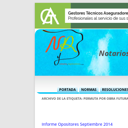
Notarios
PORTADA
NORMAS
RESOLUCIONE
MÁS USADAS (CUADRO)
INFORMES 
ARCHIVO DE LA ETIQUETA:
PERMUTA POR OBRA FUTUR
INFORMES MENSUALES
VOCES P
MÁS DESTACADAS
VOCES M
TITULARES DESDE 2002
TITULARES
Informe Opositores Septiembre 2014