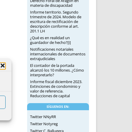
Derecho Foral de Aragón en
materia de discapacidad
Informe territorio. Segundo
trimestre de 2024. Modelo de
escritura de rectificación de
descripción conforme al art.
201.1 LH
¿Qué es en realidad un
guardador de hecho?[i]
Notificaciones notariales
internacionales de documentos
extrajudiciales
El contador de la portada
alcanzó los 10 millones. ¿Cómo
interpretarlo?
Informe fiscal diciembre 2023.
Extinciones de condominio y
valor de referencia.
Reducciones de capital
SÍGUENOS EN:
Twitter NNyRR
Twitter Notyreg
Twitter C. Ballugera