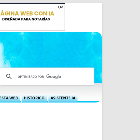
ESTA WEB
HISTÓRICO
ASISTENTE IA
A DGRN
QUÉ OFRECEMOS
 NIF
IDEARIO WEB
 LABORAL
QUIÉNES SOMOS
ÁBILES
HISTORIA