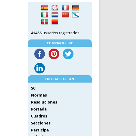
DE INICIO
PREMIO NYR
VORITOS
CONVENCIONES ANUALES
A IRPF
NUEVA ETAPA
AS
POLÍTICA DE PRIVACIDAD
41466 usuarios registrados
IJUELAS
AVISO LEGAL
POTECA
REPORTAR INCIDENCIA
COMPARTIR EN:
PERES
LOGOTIPO
CES
ENTREVISTAS
SONRISA
ENVÍA CORREO
EN ESTA SECCIÓN
CANALES DE VÍDEO
SC
Normas
Resoluciones
Portada
Cuadros
Secciones
Participa