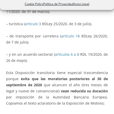
Cookie Policy
Política de Privacidad
Aviso Legal
– de créditos sin garantía hipotecara (
artículo 21
RDLey
11/2020, de 31 de marzo),
– turística (
artículo 3
RDLey 25/2020, de 3 de julio),
– de transporte por carretera (
artículo 18
RDLey 26/2020,
de 7 de julio),
– y en un acuerdo sectorial (
artículos 6 a 8
RDL 19/2020, de
26 de mayo).
Esta Disposición transitoria tiene especial trascendencia
porque
evita que las moratorias posteriores al 30 de
septiembre de 2020
que alcancen el año (tres meses de
legal y nueve de convencional)
vean reducida su duración
por imposición de la Autoridad Bancaria Europea.
Copiamos el texto aclaratorio de la Exposición de Motivos: