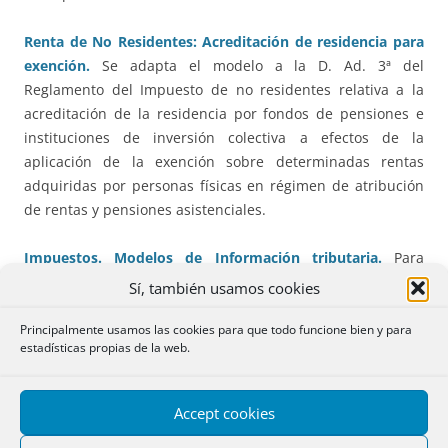
Renta de No Residentes: Acreditación de residencia para
exención.
Se adapta el modelo a la D. Ad. 3ª del
Reglamento del Impuesto de no residentes relativa a la
acreditación de la residencia por fondos de pensiones e
instituciones de inversión colectiva a efectos de la
aplicación de la exención sobre determinadas rentas
adquiridas por personas físicas en régimen de atribución
de rentas y pensiones asistenciales.
Impuestos. Modelos de Información tributaria.
Para
mejorar la información tributaria de la que dispone la
Sí, también usamos cookies
AEAT se modifican los modelos 184, 193, 194, 196, 198, 280
y 289.
Principalmente usamos las cookies para que todo funcione bien y para
estadísticas propias de la web.
Disposiciones Autonómicas.
Tan sólo recogemos la Ley
andaluza de Cámaras Oficiales de Comercio, Industria,
Accept cookies
Servicios y Navegación.