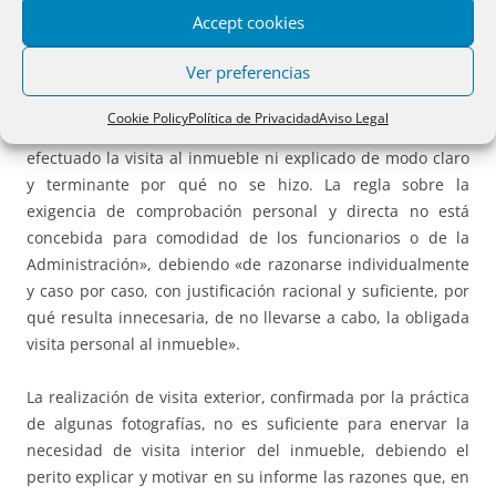
Accept cookies
Reiterando nuestra doctrina contenida, entre otras, en las
Ver preferencias
STS de 4 de julio de 2023 -rec. 7756/2021- y de 24 de junio
de 2025 -rec 6908/2023-, no cabe considerar motivada de
Cookie Policy
Política de Privacidad
Aviso Legal
forma suficiente la pericial efectuada cuando «no se ha
efectuado la visita al inmueble ni explicado de modo claro
y terminante por qué no se hizo. La regla sobre la
exigencia de comprobación personal y directa no está
concebida para comodidad de los funcionarios o de la
Administración», debiendo «de razonarse individualmente
y caso por caso, con justificación racional y suficiente, por
qué resulta innecesaria, de no llevarse a cabo, la obligada
visita personal al inmueble».
La realización de visita exterior, confirmada por la práctica
de algunas fotografías, no es suficiente para enervar la
necesidad de visita interior del inmueble, debiendo el
perito explicar y motivar en su informe las razones que, en