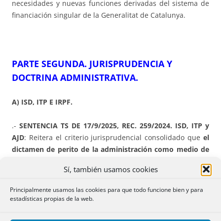
necesidades y nuevas funciones derivadas del sistema de
financiación singular de la Generalitat de Catalunya.
PARTE SEGUNDA. JURISPRUDENCIA Y
DOCTRINA ADMINISTRATIVA.
A) ISD, ITP E IRPF.
.-
SENTENCIA TS DE 17/9/2025, REC. 259/2024. ISD, ITP y
AJD
: Reitera el criterio jurisprudencial consolidado que
el
dictamen de perito de la administración como medio de
comprobación exige la visita del técnico, tanto exterior
Sí, también usamos cookies
como interior al inmueble,
salvo que no se permita el
acceso o concurra otra circunstancia que éste debe
Principalmente usamos las cookies para que todo funcione bien y para
justificar.
estadísticas propias de la web.
(…) “CUARTO.- Contenido interpretativo de esta sentencia.