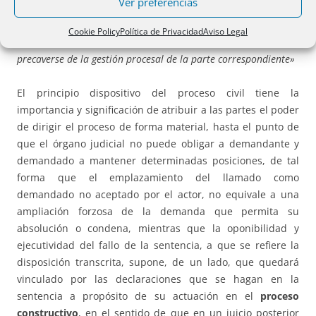
Ver preferencias
el proceso dirigida a conseguir que este tenga un resultado lo
menos adverso posible para los intereses del tercero que
Cookie Policy
Política de Privacidad
Aviso Legal
puedan verse afectados de forma refleja, con la función de
precaverse de la gestión procesal de la parte correspondiente»
El principio dispositivo del proceso civil tiene la
importancia y significación de atribuir a las partes el poder
de dirigir el proceso de forma material, hasta el punto de
que el órgano judicial no puede obligar a demandante y
demandado a mantener determinadas posiciones, de tal
forma que el emplazamiento del llamado como
demandado no aceptado por el actor, no equivale a una
ampliación forzosa de la demanda que permita su
absolución o condena, mientras que la oponibilidad y
ejecutividad del fallo de la sentencia, a que se refiere la
disposición transcrita, supone, de un lado, que quedará
vinculado por las declaraciones que se hagan en la
sentencia a propósito de su actuación en el
proceso
constructivo
, en el sentido de que en un juicio posterior