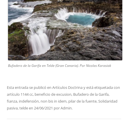
Bufadero de la Garifa en Telde (Gran Canaria). Por Nicolas Karasiak
Esta entrada se publicó en
Artículos Doctrina
y está etiquetada con
artículo 1144 cc
,
beneficio de excusion
,
Bufadero de la Garifa
,
fianza
,
indefensión
,
non bis in idem
,
pilar de la fuente
,
Solidaridad
pasiva
,
telde
en
24/06/2021
por
Admin
.