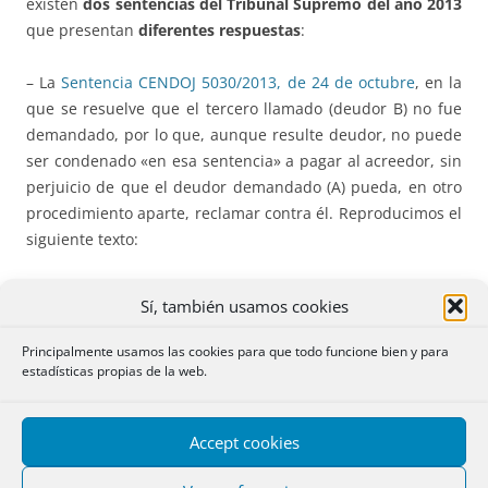
existen
dos sentencias del Tribunal Supremo del año 2013
que presentan
diferentes respuestas
:
– La
Sentencia CENDOJ 5030/2013, de 24 de octubre
, en la
que se resuelve que el tercero llamado (deudor B) no fue
demandado, por lo que, aunque resulte deudor, no puede
ser condenado «en esa sentencia» a pagar al acreedor, sin
perjuicio de que el deudor demandado (A) pueda, en otro
procedimiento aparte, reclamar contra él. Reproducimos el
siguiente texto:
«Que el tercero pueda actuar como parte demandada significa
Sí, también usamos cookies
que su posición formal es la de una parte, aunque no desde el
punto de vista material porque no ha sido demandado- por lo
Principalmente usamos las cookies para que todo funcione bien y para
que tendrá las oportunidades de
alegación y defensa que la
estadísticas propias de la web.
tramitación del concreto proceso permita a las partes
. La
situación del tercero que no ha sido demandado es la posición
Accept cookies
de quien está al cuidado del litigio, como sujeto interesado al
que, sin soportar la acción, la LEC le permite una actividad en