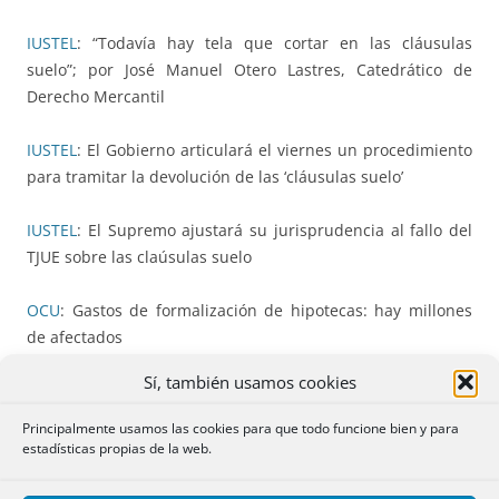
IUSTEL
: “Todavía hay tela que cortar en las cláusulas
suelo”; por José Manuel Otero Lastres, Catedrático de
Derecho Mercantil
IUSTEL
: El Gobierno articulará el viernes un procedimiento
para tramitar la devolución de las ‘cláusulas suelo’
IUSTEL
: El Supremo ajustará su jurisprudencia al fallo del
TJUE sobre las claúsulas suelo
OCU
: Gastos de formalización de hipotecas: hay millones
de afectados
Sí, también usamos cookies
OCU
: La Comisión Europea castiga la pasividad de España
en el caso Volkswagen
Principalmente usamos las cookies para que todo funcione bien y para
estadísticas propias de la web.
OCU
: ¿Adiós a las redes del cajero?