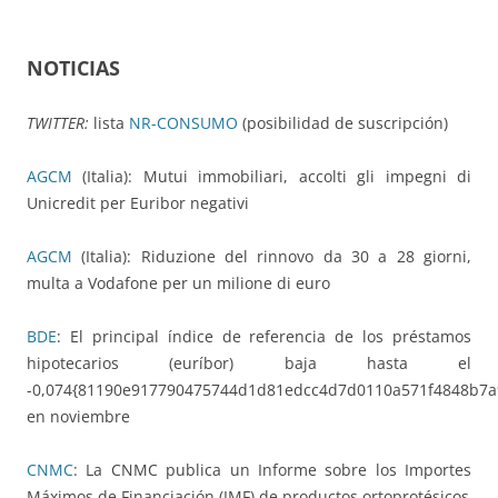
NOTICIAS
TWITTER:
lista
NR-CONSUMO
(posibilidad de suscripción)
AGCM
(Italia): Mutui immobiliari, accolti gli impegni di
Unicredit per Euribor negativi
AGCM
(Italia): Riduzione del rinnovo da 30 a 28 giorni,
multa a Vodafone per un milione di euro
BDE
: El principal índice de referencia de los préstamos
hipotecarios (euríbor) baja hasta el
-0,074{81190e917790475744d1d81edcc4d7d0110a571f4848b7a
en noviembre
CNMC
: La CNMC publica un Informe sobre los Importes
Máximos de Financiación (IMF) de productos ortoprotésicos