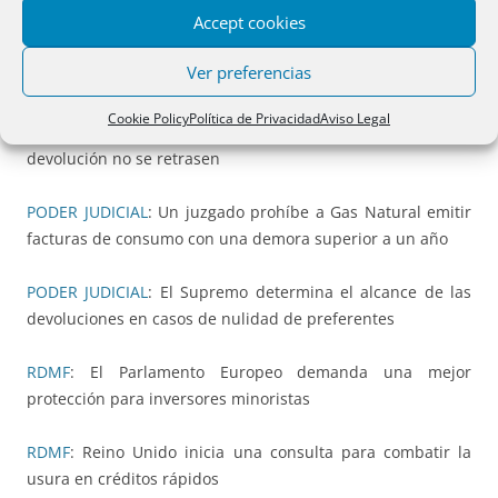
Accept cookies
OCU
: La publicidad engañosa del iPhone 7
Ver preferencias
OCU
: Cláusulas suelo: se confirma su retroactividad
Cookie Policy
Política de Privacidad
Aviso Legal
OCU
: Cláusula suelo: pedimos que los pagos de su
devolución no se retrasen
PODER JUDICIAL
: Un juzgado prohíbe a Gas Natural emitir
facturas de consumo con una demora superior a un año
PODER JUDICIAL
: El Supremo determina el alcance de las
devoluciones en casos de nulidad de preferentes
RDMF
: El Parlamento Europeo demanda una mejor
protección para inversores minoristas
RDMF
: Reino Unido inicia una consulta para combatir la
usura en créditos rápidos