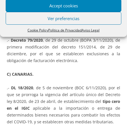
Accept cookies
.- Decreto 78/2020
, de 29 de octubre (BOPA 3/11/2020), de
Ver preferencias
regulación de la Oficina de Proyectos Europeos y del
Comité Asesor de Fondos Europeos.
Cookie Policy
Política de Privacidad
Aviso Legal
.-
Decreto 79/2020
, de 29 de octubre (BOPA 3/11/2020), de
primera modificación del decreto 151/2014, de 29 de
diciembre, por el que se establecen exclusiones a la
obligación de facturación electrónica.
C) CANARIAS.
.-
DL 18/2020
, de 5 de noviembre (BOC 6/11/2020), por el
que se prorroga la vigencia del artículo único del Decreto
ley 8/2020, de 23 de abril, de establecimiento del
tipo cero
en el IGIC
aplicable a la importación o entrega de
determinados bienes necesarios para combatir los efectos
del COVID-19, y se establecen otras medidas tributarias.