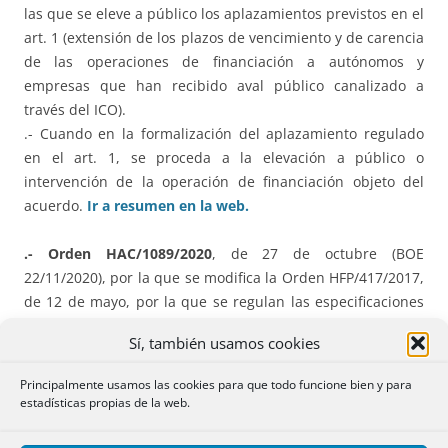
las que se eleve a público los aplazamientos previstos en el
art. 1 (extensión de los plazos de vencimiento y de carencia
de las operaciones de financiación a autónomos y
empresas que han recibido aval público canalizado a
través del ICO).
.- Cuando en la formalización del aplazamiento regulado
en el art. 1, se proceda a la elevación a público o
intervención de la operación de financiación objeto del
acuerdo.
Ir a resumen en la web.
.- Orden HAC/1089/2020
, de 27 de octubre (BOE
22/11/2020), por la que se modifica la Orden HFP/417/2017,
de 12 de mayo, por la que se regulan las especificaciones
normativas y técnicas que desarrollan la
llevanza de los
Sí, también usamos cookies
Libros registro del IVA
a través de la Sede electrónica de la
AEAT establecida en el artículo 62.6 del Reglamento del
Principalmente usamos las cookies para que todo funcione bien y para
IVA.
Ir a resumen en la web
estadísticas propias de la web.
B) ASTURIAS.