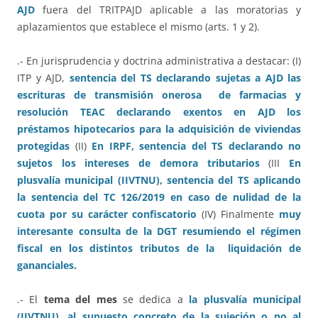
AJD
fuera del TRITPAJD aplicable a las moratorias y
aplazamientos que establece el mismo (arts. 1 y 2).
.- En jurisprudencia y doctrina administrativa a destacar: (I)
ITP y AJD,
sentencia del TS declarando sujetas a AJD las
escrituras de transmisión onerosa de farmacias
y
resolución TEAC declarando exentos en AJD los
préstamos hipotecarios para la adquisición de viviendas
protegidas
(II)
En IRPF, sentencia del TS declarando no
sujetos los intereses de demora tributarios
(III
En
plusvalía municipal (IIVTNU), sentencia del TS aplicando
la sentencia del TC 126/2019 en caso de nulidad de la
cuota por su carácter confiscatorio
(IV) Finalmente
muy
interesante consulta de la DGT resumiendo el régimen
fiscal en los distintos tributos de la liquidación de
gananciales.
.- El
tema del mes
se dedica a
la plusvalía municipal
(IIVTNU), al supuesto concreto de la sujeción o no al