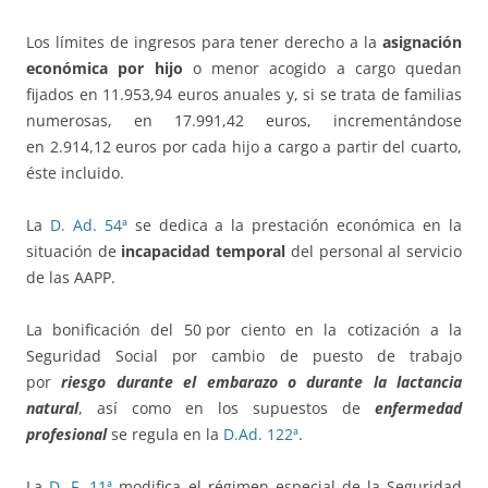
Los límites de ingresos para tener derecho a la
asignación
económica por hijo
o menor acogido a cargo quedan
fijados en 11.953,94 euros anuales y, si se trata de familias
numerosas, en 17.991,42 euros, incrementándose
en 2.914,12 euros por cada hijo a cargo a partir del cuarto,
éste incluido.
La
D. Ad. 54ª
se dedica a la prestación económica en la
situación de
incapacidad temporal
del personal al servicio
de las AAPP.
La bonificación del 50 por ciento en la cotización a la
Seguridad Social por cambio de puesto de trabajo
por
riesgo durante el embarazo o durante la lactancia
natural
, así como en los supuestos de
enfermedad
profesional
se regula en la
D.Ad. 122ª
.
La
D. F. 11ª
modifica el régimen especial de la Seguridad