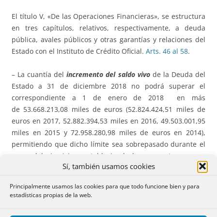
El título V, «De las Operaciones Financieras», se estructura
en tres capítulos, relativos, respectivamente, a deuda
pública, avales públicos y otras garantías y relaciones del
Estado con el Instituto de Crédito Oficial.
Arts. 46 al 58
.
– La cuantía del
incremento del
saldo vivo
de la Deuda del
Estado a 31 de diciembre 2018 no podrá superar el
correspondiente a 1 de enero de 2018 en más
de 53.668.213,08 miles de euros (52.824.424,51 miles de
euros en 2017, 52.882.394,53 miles en 2016, 49.503.001,95
miles en 2015 y 72.958.280,98 miles de euros en 2014),
permitiendo que dicho límite sea sobrepasado durante el
curso del ejercicio y estableciendo los supuestos en que
Sí, también usamos cookies
quedará automáticamente revisado.
Principalmente usamos las cookies para que todo funcione bien y para
– El importe autorizado de
Deuda para los Organismos
estadísticas propias de la web.
Públicos
se determina en el Anexo III de la Ley.