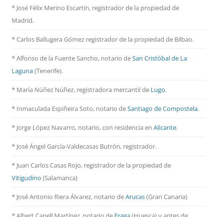
* José Félix Merino Escartín, registrador de la propiedad de
Madrid.
* Carlos Ballugera Gómez registrador de la propiedad de Bilbao.
* Alfonso de la Fuente Sancho, notario de
San Cristóbal de La
Laguna
(Tenerife).
* María Núñez Núñez, registradora mercantil de
Lugo
.
* Inmaculada Espiñeira Soto, notario de
Santiago de Compostela
.
* Jorge López Navarro, notario, con residencia en
Alicante
.
* José Ángel García-Valdecasas Butrón, registrador.
* Juan Carlos Casas Rojo, registrador de la propiedad de
Vitigudino
(Salamanca)
* José Antonio Riera Álvarez, notario de
Arucas
(Gran Canaria)
* Albert Capell Martínez, notario
de
Fraga
(Huesca) y antes de