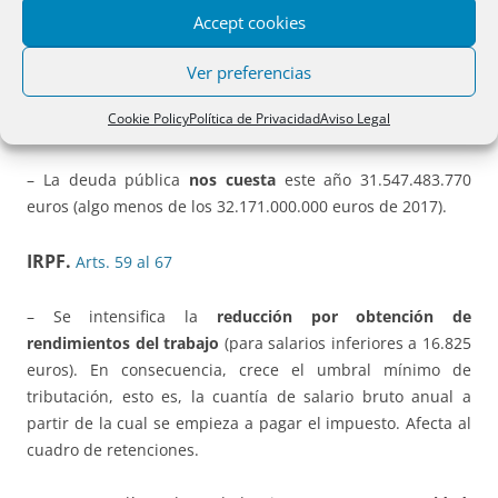
– Se fija el límite de la cuantía de los recursos ajenos del
Accept cookies
Fondo de Reestructuración Ordenada Bancaria (
FROB
) en
Ver preferencias
este ejercicio a 15.439.260 miles de euros (18.465.216,00
en 2017, 19.916.826 en 2016, 17.891.000 en 2015 y
Cookie Policy
Política de Privacidad
Aviso Legal
63.500.000 en 2014).
– La deuda pública
nos cuesta
este año 31.547.483.770
euros (algo menos de los 32.171.000.000 euros de 2017).
IRPF.
Arts. 59 al 67
– Se intensifica la
reducción por obtención de
rendimientos del trabajo
(para salarios inferiores a 16.825
euros). En consecuencia, crece el umbral mínimo de
tributación, esto es, la cuantía de salario bruto anual a
partir de la cual se empieza a pagar el impuesto. Afecta al
cuadro de retenciones.