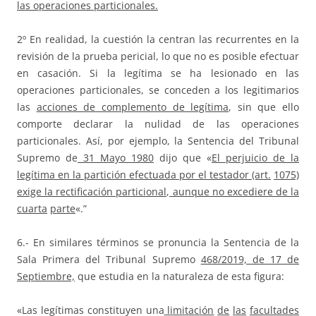
las operaciones particionales.
2º En realidad, la cuestión la centran las recurrentes en la
revisión de la prueba pericial, lo que no es posible efectuar
en casación. Si la legítima se ha lesionado en las
operaciones particionales, se conceden a los legitimarios
las
acciones de complemento de legítima
, sin que ello
comporte declarar la nulidad de las operaciones
particionales. Así, por ejemplo, la Sentencia del Tribunal
Supremo de
31 Mayo 1980
dijo que «
El perjuicio de la
legítima en la partición efectuada por el testador (art.
1075)
exige la rectificación particional, aunque no excediere de la
cuarta
parte
«.”
6.- En similares términos se pronuncia la Sentencia de la
Sala Primera del Tribunal Supremo
468/2019, de 17 de
Septiembre,
que estudia en la naturaleza de esta figura:
«Las legítimas constituyen una
l
i
m
i
t
a
c
i
ón
d
e
l
a
s
f
a
c
u
l
t
a
d
e
s