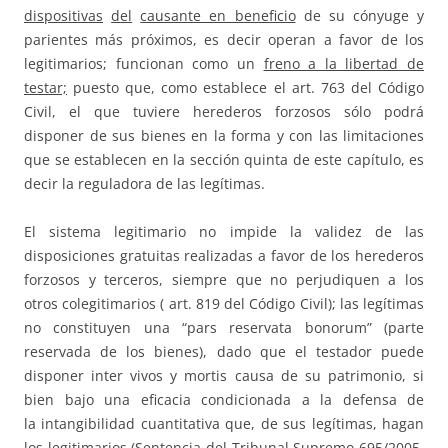
d
i
s
p
o
s
i
t
i
v
a
s
d
e
l
causante en beneficio
de su cónyuge y
parientes más próximos, es decir operan a favor de los
legitimarios; funcionan como un
freno a la libertad de
testar;
puesto que, como establece el art. 763 del Código
Civil, el que tuviere herederos forzosos sólo podrá
disponer de sus bienes en la forma y con las limitaciones
que se establecen en la sección quinta de este capítulo, es
decir la reguladora de las legítimas.
El sistema legitimario no impide la validez de las
disposiciones gratuitas realizadas a favor de los herederos
forzosos y terceros, siempre que no perjudiquen a los
otros colegitimarios ( art. 819 del Código Civil); las legítimas
no constituyen una “pars reservata bonorum” (parte
reservada de los bienes), dado que el testador puede
disponer inter vivos y mortis causa de su patrimonio, si
bien bajo una eficacia condicionada a la defensa de
la intangibilidad cuantitativa que, de sus legítimas, hagan
los legitimarios (Sentencia del Tribunal Supremo 695/2005,