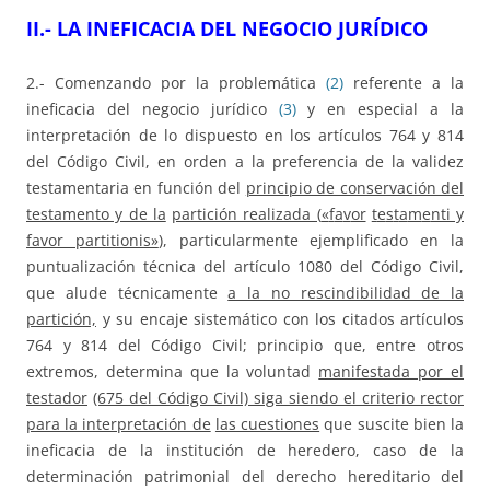
II.- LA INEFICACIA DEL NEGOCIO JURÍDICO
2.- Comenzando por la problemática
(2)
referente a la
ineficacia del negocio jurídico
(3)
y en especial a la
interpretación de lo dispuesto en los artículos 764 y 814
del Código Civil, en orden a la preferencia de la validez
testamentaria en función del
principio de conservación del
testamento y de la
partición realizada (
«
f
a
v
or
t
e
s
t
a
m
e
nti y
favor partitionis»
), particularmente ejemplificado en la
puntualización técnica del artículo 1080 del Código Civil,
que alude técnicamente
a la no rescindibilidad de la
partición,
y su encaje sistemático con los citados artículos
764 y 814 del Código Civil; principio que, entre otros
extremos, determina que la voluntad
manifestada por el
testador
(675 del Código Civil) siga siendo el criterio rector
para la interpretación de
las cuestiones
que suscite bien la
ineficacia de la institución de heredero, caso de la
determinación patrimonial del derecho hereditario del