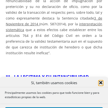
renunciabilidad de la acción de impugnación por
preterición y su no declaración de oficio, como por la
validez de la transacción al respecto; pero, sobre todo, tal y
como expresamente destaca la Sentencia citadade
3 de
Noviembre de 2014
(núm. 587/2014), por la
interpretación
sistemática
que a estos efectos cabe establecer entre los
artículos 764 y 814 del Código Civil en orden a la
preferencia de la validez testamentaria aun en el supuesto
de que carezca de institución de heredero o que dicha
institución resulte ineficaz”.
III.- LA LEGITIMA Y SU INTANGIBILIDAD
Sí, también usamos cookies
5.-Siguiendo con el tema de la interpretación se pasa a
Principalmente usamos las cookies para que todo funcione bien y para
realizar un análisis exhaustivo sobre la legitima, partiendo
estadísticas propias de la web.
de que según la Jurisprudencia de la Sala procede
distinguir en la institución de la legítima, la
Sentencia