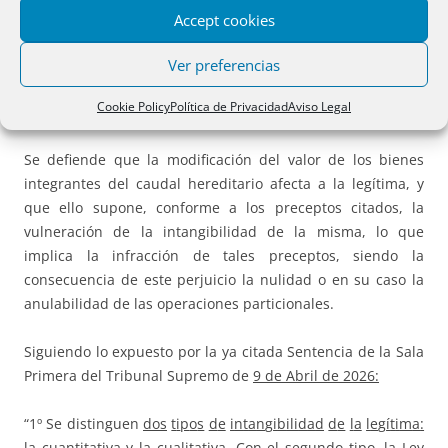
271/2012,
de 18 de Julio
,
dos tipos de intangibilidad
de la
Accept cookies
legítima: la cuantitativa y la cualitativa, si bien precisa que,
cuando la lesión de la legítima la produce la partición, no
Ver preferencias
se puede hablar de intangibilidad, sino de corrección de
Cookie Policy
Política de Privacidad
Aviso Legal
las operaciones particionales.
Se defiende que la modificación del valor de los bienes
integrantes del caudal hereditario afecta a la legítima, y
que ello supone, conforme a los preceptos citados, la
vulneración de la intangibilidad de la misma, lo que
implica la infracción de tales preceptos, siendo la
consecuencia de este perjuicio la nulidad o en su caso la
anulabilidad de las operaciones particionales.
Siguiendo lo expuesto por la ya citada Sentencia de la Sala
Primera del Tribunal Supremo de
9 de Abril de 2026:
“1º Se distinguen
d
o
s
t
i
p
o
s
d
e
i
n
t
a
n
g
i
b
ili
d
a
d
d
e
l
a
l
e
g
í
t
i
m
a
:
l
a
cuantitativa y la cualitativa.
Con el segundo tipo, la Ley