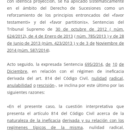
con idéntica proyección, se ha aplicado sistemáticamente
en el ámbito del Derecho de Sucesiones como un
reforzamiento de los principios entroncados del «favor
testamenti» y del «favor partitionis», Sentencias del
Tribunal Supremo de
30 de octubre de 2012 ( núm.
624/2012), de 4 de Enero de 2013
( núm. 785/2013 ) y de 28
de Junio de 2013 (núm. 423/2013 ) y de 3 de
Noviembre de
2014 (núm. 587/2014
).
Acto seguido, la expresada Sentencia
6
95
/
2
014
,
d
e
10
d
e
D
i
c
i
e
m
b
r
e
,
en relación con el régimen de ineficacia
derivada del art. 814 del Código Civil,
n
u
li
d
a
d
r
a
d
i
c
a
l
,
a
n
u
l
a
b
ili
d
a
d
o
r
e
s
c
i
s
i
ó
n
-, se inclina por este último por las
siguientes razones:
«En el presente caso, la cuestión interpretativa que
presenta el artículo 814 del Código Civil acerca de la
naturaleza de la ineficacia
derivada y su relación con los
regímenes típicos de la misma
, nulidad radical,