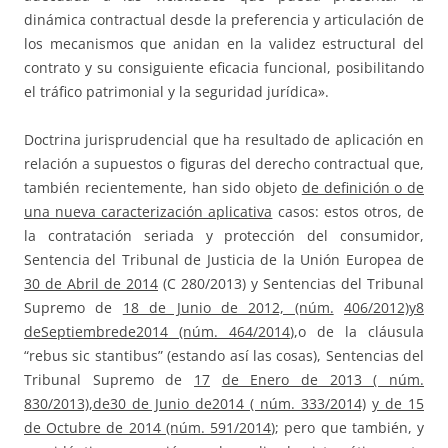
dinámica contractual desde la preferencia y articulación de
los mecanismos que anidan en la validez estructural del
contrato y su consiguiente eficacia funcional, posibilitando
el tráfico patrimonial y la seguridad jurídica».
Doctrina jurisprudencial que ha resultado de aplicación en
relación a supuestos o figuras del derecho contractual que,
también recientemente, han sido objeto
de definición o de
una nueva caracterización aplicativa
casos: estos otros, de
la contratación seriada y protección del consumidor,
Sentencia del Tribunal de Justicia de la Unión Europea de
30 de Abril de 2014
(C 280/2013) y Sentencias del Tribunal
Supremo de
18 de Junio de 2012, (núm.
406/2012)y8
deSeptiembrede2014 (núm. 464/2014
),o de la cláusula
“rebus sic stantibus” (estando así las cosas), Sentencias del
Tribunal Supremo de
17
de Enero de 2013 ( núm.
830/2013),de30 de Junio de2014 ( núm. 333/2014)
y de 15
de Octubre de 2014 (núm. 591/2014
); pero que también, y