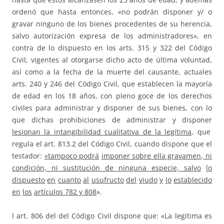
ordenó que hasta entonces, «no podrán disponer y/ o
gravar ninguno de los bienes procedentes de su herencia,
salvo autorización expresa de los administradores», en
contra de lo dispuesto en los arts. 315 y 322 del Código
Civil, vigentes al otorgarse dicho acto de última voluntad,
así como a la fecha de la muerte del causante, actuales
arts. 240 y 246 del Código Civil, que establecen la mayoría
de edad en los 18 años, con pleno goce de los derechos
civiles para administrar y disponer de sus bienes, con lo
que dichas prohibiciones de administrar y disponer
lesionan la intangibilidad cualitativa de la legítima
, que
regula el art. 813.2 del Código Civil, cuando dispone que el
testador:
«tampoco podrá
imponer sobre ella gravamen, ni
condición, ni sustitución de ninguna especie,
s
a
l
v
o
l
o
d
i
s
p
ue
s
t
o
e
n
c
u
a
n
t
o
a
l
u
s
u
f
r
u
c
t
o
d
e
l
v
i
u
d
o
y
l
o
e
s
t
a
b
l
e
c
i
d
o
e
n
l
o
s
artículos 782 y 808
».
l art. 806 del del Código Civil dispone que: «La legítima es