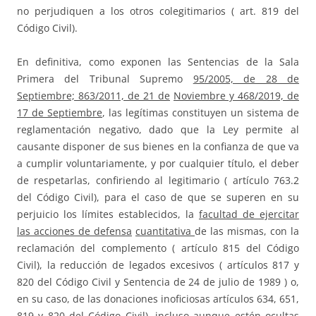
no perjudiquen a los otros colegitimarios ( art. 819 del
Código Civil).
En definitiva, como exponen las Sentencias de la Sala
Primera del Tribunal Supremo
95/2005, de 28 de
Septiembre; 863/2011, de 21 de
Noviembre y 468/2019, de
17 de Septiembre
, las legítimas constituyen un sistema de
reglamentación negativo, dado que la Ley permite al
causante disponer de sus bienes en la confianza de que va
a cumplir voluntariamente, y por cualquier título, el deber
de respetarlas, confiriendo al legitimario ( artículo 763.2
del Código Civil), para el caso de que se superen en su
perjuicio los límites establecidos, la
facultad de ejercitar
las acciones de defensa
cuantitativa
de las mismas, con la
reclamación del complemento ( artículo 815 del Código
Civil), la reducción de legados excesivos ( artículos 817 y
820 del Código Civil y Sentencia de 24 de julio de 1989 ) o,
en su caso, de las donaciones inoficiosas artículos 634, 651,
819 y 820 del Código Civil), incluso aunque estén ocultas