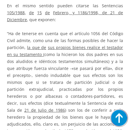
En el mismo sentido pueden citarse las Sentencias
105
/
1988
,
d
e
15
d
e
Febrero, y 1186/1998, de 21 de
Diciembre
, que exponen:
“Ha de tenerse en cuenta que el artículo 1056 del Código
Civil admite, como una de las formas posibles de hacer la
partición,
la que de
sus propios bienes realice el testador
en su testamento (
como la hicieron los dos padres en sus
dos aludidos e idénticos testamentos simultáneos) y a la
que atribuye fuerza vinculante -«se pasará por ella», dice
el precepto-, siendo indudable que sus efectos son los
mismos que si se tratara de partición judicial o de
partición extrajudicial, practicadas por los propios
herederos o por albaceas o contadores-partidores, es
decir, sus efectos (dice textualmente la Sentencia de esta
Sala de
21 de Julio de 1986
) son los de conferir a cada
heredero la propiedad de los bienes que le hayan sido
adjudicados, ello, claro es, sin perjuicio de las acciones de