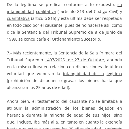
De la legítima se predica, conforme a lo expuesto,
s
u
i
n
t
a
n
g
i
b
ili
d
a
d
cualitativa
( artículo 813 del Código Civil) y
cuantitativa
(artículo 815) y ésta última debe ser respetada
en todo caso por el causante; pues de no hacerse así, como
dice la Sentencia del Tribunal Supremo de
8 de Junio de
1999,
se conculcaría el Ordenamiento Sucesorio.
7.- Más recientemente, la Sentencia de la Sala Primera del
Tribunal Supremo
1497/2025, de 27 de Octubre,
abunda
en la misma línea en relación con disposiciones de última
voluntad que vulneran la
intangibilidad de la
legítima
(prohibición de disponer o gravar los bienes hasta que
alcanzaran los 25 años de edad):
Ahora bien, el testamento del causante no se limitaba a
atribuir la administración de los bienes dejados en
herencia durante la minoría de edad de sus hijos, sino
que, incluso, iba más allá, en tanto en cuanto la extendía
hasta que estos alcanzasen los 25 años de edad, y además