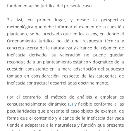
fundamentación jurídica del presente caso.
3.- Así, en primer lugar, y desde la
p
e
r
s
p
e
c
t
i
v
a
m
e
t
o
d
o
l
ó
g
i
c
a
que debe informar el examen de la cuestión
planteada, se ha precisado que en los casos, en donde
el
Ordenamiento Jurídico no dé una respuesta técnica
y
concreta acerca de la naturaleza y alcance del régimen de
ineficacia derivado, su valoración no puede quedar
reconducida a un planteamiento estático y dogmático de la
cuestión consistente en la mera adscripción del supuesto
tomado en consideración, respecto de las categorías de
ineficacia contractual desarrolladas doctrinalmente.
Por el contrario,
e
l
m
é
t
o
d
o
d
e
a
n
á
li
s
i
s
a
e
m
p
l
e
a
r
e
s
c
o
n
s
u
s
t
a
n
c
i
a
l
m
e
n
t
e
dinámico
(
5)
y flexible conforme a las
peculiaridades que presente el caso objeto de examen; de
forma que el contenido y alcance de la ineficacia derivada
tiende a adaptarse a la naturaleza y función que presente