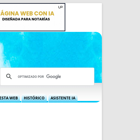
ESTA WEB
HISTÓRICO
ASISTENTE IA
A DGRN
QUÉ OFRECEMOS
 NIF
IDEARIO WEB
 LABORAL
QUIÉNES SOMOS
ÁBILES
HISTORIA