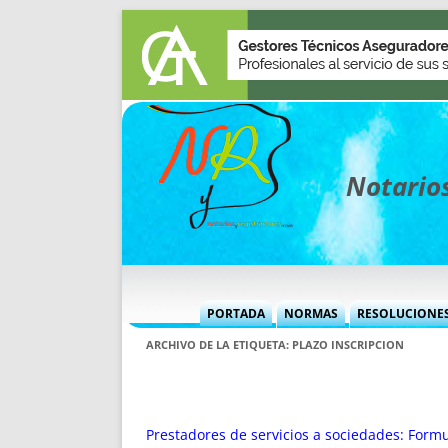
Notarios
PORTADA
NORMAS
RESOLUCIONE
MÁS USADAS (CUADRO)
INFORMES 
ARCHIVO DE LA ETIQUETA:
PLAZO INSCRIPCION
INFORMES MENSUALES
VOCES P
MÁS DESTACADAS
VOCES M
TITULARES DESDE 2002
TITULARES
Prestadores de servicios a sociedades: Formul