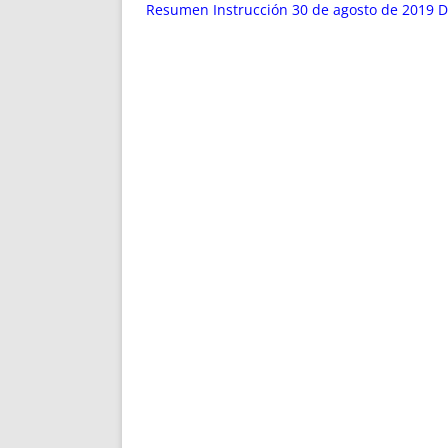
ENRIQUECIDAS
TITULARES 
Resumen Instrucción 30 de agosto de 2019
NO DESESPERES
CAT
A MANO
SUCESIONES 
FUTURAS NORMAS
GEORREFE
ALQUILE
TRI
LH Y C
¿SABIA
FRANCI
BÚSQUED