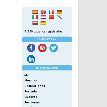
DE INICIO
PREMIO NYR
VORITOS
CONVENCIONES ANUALES
A IRPF
NUEVA ETAPA
AS
POLÍTICA DE PRIVACIDAD
IJUELAS
AVISO LEGAL
41840 usuarios registrados
POTECA
REPORTAR INCIDENCIA
PERES
LOGOTIPO
COMPARTIR EN:
CES
ENTREVISTAS
SONRISA
ENVÍA CORREO
CANALES DE VÍDEO
EN ESTA SECCIÓN
SC
Normas
Resoluciones
Portada
Cuadros
Secciones