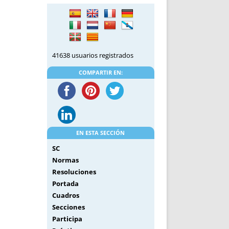
DE INICIO
PREMIO NYR
VORITOS
CONVENCIONES ANUALES
A IRPF
NUEVA ETAPA
AS
POLÍTICA DE PRIVACIDAD
41638 usuarios registrados
IJUELAS
AVISO LEGAL
POTECA
REPORTAR INCIDENCIA
COMPARTIR EN:
PERES
LOGOTIPO
CES
ENTREVISTAS
SONRISA
ENVÍA CORREO
EN ESTA SECCIÓN
CANALES DE VÍDEO
SC
Normas
Resoluciones
Portada
Cuadros
Secciones
Participa