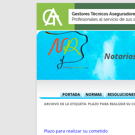
Notarios
PORTADA
NORMAS
RESOLUCIONE
MÁS USADAS (CUADRO)
INFORMES 
ARCHIVO DE LA ETIQUETA:
PLAZO PARA REALIZAR SU 
INFORMES MENSUALES
VOCES P
MÁS DESTACADAS
VOCES M
TITULARES DESDE 2002
TITULARES
Plazo para realizar su cometido