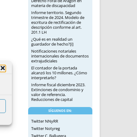
Derecho Foral de Aragón en
materia de discapacidad
Informe territorio. Segundo
trimestre de 2024. Modelo de
escritura de rectificación de
descripción conforme al art.
201.1 LH
¿Qué es en realidad un
guardador de hecho?[i]
Notificaciones notariales
internacionales de documentos
extrajudiciales
El contador de la portada
alcanzó los 10 millones. ¿Cómo
interpretarlo?
Informe fiscal diciembre 2023.
Extinciones de condominio y
valor de referencia.
Reducciones de capital
SÍGUENOS EN:
Twitter NNyRR
Twitter Notyreg
Twitter C. Ballugera