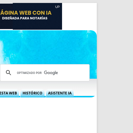
ESTA WEB
HISTÓRICO
ASISTENTE IA
A DGRN
QUÉ OFRECEMOS
 NIF
IDEARIO WEB
 LABORAL
QUIÉNES SOMOS
ÁBILES
HISTORIA