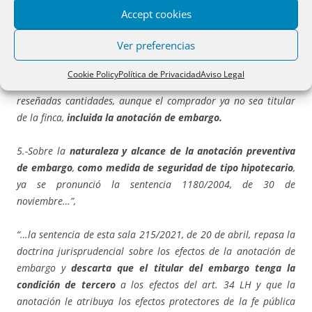
Accept cookies
En definitiva, como recuerda la doctrina,
la consignación trata
de tutelar
no sólo el interés del comprador cuya titularidad se
Ver preferencias
resuelve o de los titulares de derechos inscritos o anotados con
posterioridad a la transmisión que se resuelve, sino el de
Cookie Policy
Política de Privacidad
Aviso Legal
cualquiera que pueda proyectar algún derecho sobre las
reseñadas cantidades, aunque el comprador ya no sea titular
de la finca,
incluida la anotación de embargo.
5.-Sobre la
naturaleza y alcance de la anotación preventiva
de embargo
,
como medida de seguridad de tipo hipotecario
,
ya se pronunció la sentencia 1180/2004, de 30 de
noviembre…”,
“…la sentencia de esta sala 215/2021, de 20 de abril, repasa la
doctrina jurisprudencial sobre los efectos de la anotación de
embargo y
descarta que el titular del embargo tenga la
condición de tercero
a los efectos del art. 34 LH y que la
anotación le atribuya los efectos protectores de la fe pública