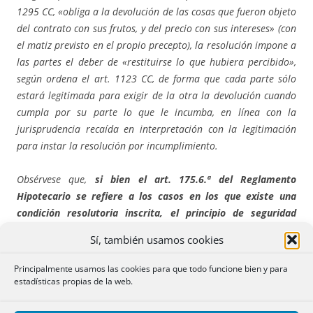
1295 CC, «obliga a la devolución de las cosas que fueron objeto
del contrato con sus frutos, y del precio con sus intereses» (con
el matiz previsto en el propio precepto), la resolución impone a
las partes el deber de «restituirse lo que hubiera percibido»,
según ordena el art. 1123 CC, de forma que cada parte sólo
estará legitimada para exigir de la otra la devolución cuando
cumpla por su parte lo que le incumba, en línea con la
jurisprudencia recaída en interpretación con la legitimación
para instar la resolución por incumplimiento.
Obsérvese que,
si bien el art. 175.6.ª del Reglamento
Hipotecario se refiere a los casos en los que existe una
condición resolutoria inscrita, el principio de seguridad
jurídica y la protección de terceros llevan a aplicar la misma
Sí, también usamos cookies
exigencia cuando la resolución deriva del ejercicio de la
acción prevista en el art. 1124 CC, con mayor motivo si cabe
Principalmente usamos las cookies para que todo funcione bien y para
dada la falta de constancia registral de la causa de
estadísticas propias de la web.
resolución.