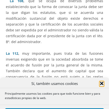
La 108
,
que se ocupa de diversos problemas
estableciendo que la forma de convocar la junta debe ser
la que digan los estatutos, que si se acuerda una
modificación sustancial del objeto existe derechos e
separación y que la certificación de los acuerdos sociales
debe ser expedida por el administrador no siendo válida la
certificación dada por el presidente de la junta con el Vto.
Bº. del administrador.
La 112
,
muy importante, pues trata de las fusiones
inversas exigiendo que en la sociedad absorbida se tome
el acuerdo de fusión por la junta general de la misma.
También declara que el aumento de capital que sea
consecuencia de la fusión no está sujeto a las reglas
ordinaras.
Sí, también usamos cookies
Principalmente usamos las cookies para que todo funcione bien y para
La 117
,
que en un aumento de capital con cargo a
estadísticas propias de la web.
beneficios exige los mismos requisitos que si el aumento
fuera con cargo a reservas.