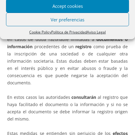
De ello se
informará
al interesado en el plazo máximo de
Accept cookies
diez días hábiles
después de la recepción de la respuesta
del punto de contacto.
Ver preferencias
También en el artículo 16 septies se establecen
garantías
Cookie Policy
Política de Privacidad
Aviso Legal
en casos de duda razonable limitadas a
documentos o
información
procedentes de un
registro
como prueba de
la inscripción de una sociedad o de cualquier otra
información societaria. Estas dudas deben estar basadas
en el interés público y en evitar abusos o fraude y la
consecuencia es que puede negarse la aceptación del
documento.
En estos casos las autoridades
consultarán
al registro que
haya facilitado el documento o la información y si no se
acepta el documento se debe informar la registro origen
del mismo.
Estas medidas se entienden sin perjuicio de los
efectos