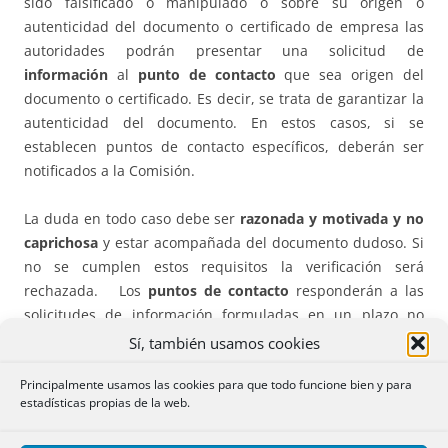
sido falsificado o manipulado o sobre su origen o
autenticidad del documento o certificado de empresa las
autoridades podrán presentar una solicitud de
información
al
punto de contacto
que sea origen del
documento o certificado. Es decir, se trata de garantizar la
autenticidad del documento. En estos casos, si se
establecen puntos de contacto específicos, deberán ser
notificados a la Comisión.
La duda en todo caso debe ser
razonada y motivada y no
caprichosa
y estar acompañada del documento dudoso. Si
no se cumplen estos requisitos la verificación será
rechazada.
Los
puntos de contacto
responderán a las
solicitudes de información formuladas en un plazo no
superior a cinco días hábiles.
Sí, también usamos cookies
Principalmente usamos las cookies para que todo funcione bien y para
Si la autoridad del punto de contacto no confirma la
estadísticas propias de la web.
autenticidad del documento este podrá ser rechazado.