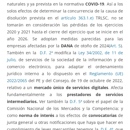
naturales y ya prevista en la normativa
COVID-19
. Así a los
solos efectos de determinar la concurrencia de la causa de
disolución prevista en el
artículo 363.1.e)
TRLSC, no se
tomarán en consideración las pérdidas de los ejercicios
2020 y 2021 hasta el cierre del ejercicio que se inicie en el
año 2026. Se adoptan medidas parecidas para las
empresas afectadas por la
DANA
de otoño de 2024(
Art. 5
).
También en la
D.F. 2ª
modifica la
Ley 34/2002, de 11 de
julio
, de servicios de la sociedad de la información y de
comercio electrónico, para adaptar el ordenamiento
jurídico interno a lo dispuesto en el
Reglamento (UE)
2022/2065
del PE y del Consejo, de 19 de octubre de 2022,
relativo a un
mercado único de servicios digitales
. Afecta
fundamentalmente a los
prestadores de servicios
intermediarios.
Ver también la
D.F. 5ª
sobre el papel de la
Comisión Nacional de los Mercados y la Competencia; y
como
norma de interés
a los efectos de
convocatorias
de
junta general u otras notificaciones que haya que hacer en
cumplimiento de leyes mercantiles tenemos la
D.F. 4ª
, que