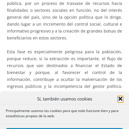
pública, por un proceso de trasvase de recursos hacia
finalidades o sectores sociales en función, no del interés
general del país, sino de la opción política que lo dirige,
dando lugar a un incremento del control social, cultural e
informativo progresivo y a la creación de grandes bolsas de
beneficiarios en estos sectores.
Esta fase es especialmente peligrosa para la población,
porque reduce, si la extracción es importante, el flujo de
recursos que van destinados a financiar el Estado de
bienestar y porque, al favorecer el control de la
información, contribuye a ocultar la malversación de los
ingresos públicos y la incompetencia del gestor político,
haciendo que los problemas económicos internos no sean
Sí, también usamos cookies
detectados y corregidos, lo que incrementa la ineficiencia y
la improductividad del sistema en todas las fases.
Principalmente usamos las cookies para que todo funcione bien y para
estadísticas propias de la web.
En estas circunstancias, el incremento de la presión fiscal
de la primera fase quedará reducido en la segunda, sin