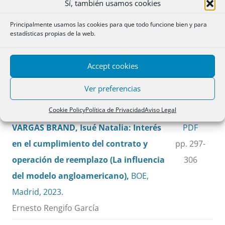
Sí, también usamos cookies
Principalmente usamos las cookies para que todo funcione bien y para
GARCÍA MAYO, Manuel: Pactos
PDF
estadísticas propias de la web.
prematrimoniales. En previsión de
pp. 281-
crisis matrimonial,
Bosch, Las Rozas
296
Accept cookies
(Madrid), 2023, 280 pp.
Ver preferencias
Vincenzo Barba
Cookie Policy
Política de Privacidad
Aviso Legal
VARGAS BRAND, Isué Natalia: Interés
PDF
en el cumplimiento del contrato y
pp. 297-
operación de reemplazo (La influencia
306
del modelo angloamericano),
BOE,
Madrid, 2023.
Ernesto Rengifo García