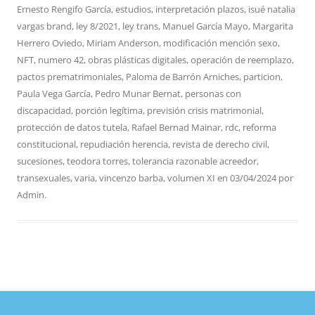
Ernesto Rengifo García
,
estudios
,
interpretación plazos
,
isué natalia
vargas brand
,
ley 8/2021
,
ley trans
,
Manuel García Mayo
,
Margarita
Herrero Oviedo
,
Miriam Anderson
,
modificación mención sexo
,
NFT
,
numero 42
,
obras plásticas digitales
,
operación de reemplazo
,
pactos prematrimoniales
,
Paloma de Barrón Arniches
,
particion
,
Paula Vega García
,
Pedro Munar Bernat
,
personas con
discapacidad
,
porción legítima
,
previsión crisis matrimonial
,
protección de datos tutela
,
Rafael Bernad Mainar
,
rdc
,
reforma
constitucional
,
repudiación herencia
,
revista de derecho civil
,
sucesiones
,
teodora torres
,
tolerancia razonable acreedor
,
transexuales
,
varia
,
vincenzo barba
,
volumen XI
en
03/04/2024
por
Admin
.