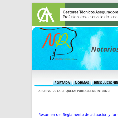
Notarios
PORTADA
NORMAS
RESOLUCIONE
MÁS USADAS (CUADRO)
INFORMES 
ARCHIVO DE LA ETIQUETA:
PORTALES DE INTERNET
INFORMES MENSUALES
VOCES P
MÁS DESTACADAS
VOCES M
TITULARES DESDE 2002
TITULARES
Resumen del Reglamento de actuación y func