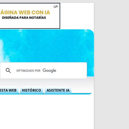
ESTA WEB
HISTÓRICO
ASISTENTE IA
A DGRN
QUÉ OFRECEMOS
 NIF
IDEARIO WEB
 LABORAL
QUIÉNES SOMOS
ÁBILES
HISTORIA