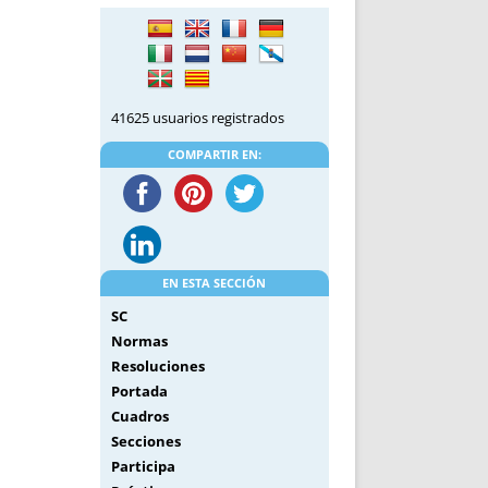
DE INICIO
PREMIO NYR
VORITOS
CONVENCIONES ANUALES
A IRPF
NUEVA ETAPA
AS
POLÍTICA DE PRIVACIDAD
41625 usuarios registrados
IJUELAS
AVISO LEGAL
POTECA
REPORTAR INCIDENCIA
COMPARTIR EN:
PERES
LOGOTIPO
CES
ENTREVISTAS
SONRISA
ENVÍA CORREO
EN ESTA SECCIÓN
CANALES DE VÍDEO
SC
Normas
Resoluciones
Portada
Cuadros
Secciones
Participa