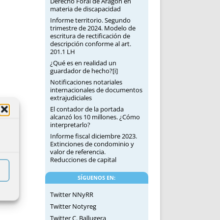
Derecho Foral de Aragón en
materia de discapacidad
Informe territorio. Segundo
trimestre de 2024. Modelo de
escritura de rectificación de
descripción conforme al art.
201.1 LH
¿Qué es en realidad un
guardador de hecho?[i]
Notificaciones notariales
internacionales de documentos
extrajudiciales
El contador de la portada
alcanzó los 10 millones. ¿Cómo
interpretarlo?
Informe fiscal diciembre 2023.
Extinciones de condominio y
valor de referencia.
Reducciones de capital
SÍGUENOS EN:
Twitter NNyRR
Twitter Notyreg
Twitter C. Ballugera