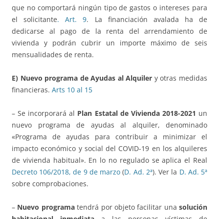
que no comportará ningún tipo de gastos o intereses para
el solicitante
. Art. 9
. La financiación avalada ha de
dedicarse al pago de la renta del arrendamiento de
vivienda y podrán cubrir un importe máximo de seis
mensualidades de renta.
E)
Nuevo programa de Ayudas al Alquiler
y otras medidas
financieras.
Arts 10 al 15
– Se incorporará al
Plan Estatal de Vivienda 2018-2021
un
nuevo programa de ayudas al alquiler, denominado
«Programa de ayudas para contribuir a minimizar el
impacto económico y social del COVID-19 en los alquileres
de vivienda habitual». En lo no regulado se aplica el Real
Decreto 106/2018, de 9 de marzo
(
D. Ad. 2ª
). Ver la
D. Ad. 5ª
sobre comprobaciones.
–
Nuevo programa
tendrá por objeto facilitar una
solución
habitacional inmediata
a las personas víctimas de