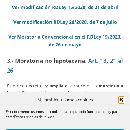
Ver modificación RDLey 15/2020, de 21 de abril
Ver modificación RDLey 26/2020, de 7 de julio
Ver Moratoria Convencional en el RDLey 19/2020,
de 26 de mayo
3.- Moratoria no hipotecaria.
Art. 18
,
21 al
26
Este real decreto-ley
amplía
el alcance de la
moratoria a
los créditos y préstamos no hipotecarios
que mantengan
Sí, también usamos cookies
las personas en situación de
vulnerabilidad económica
,
incluyendo los créditos al consumo.
Principalmente usamos las cookies para que todo funcione bien y para
estadísticas propias de la web.
Los
supuestos de vulnerabilidad
son los del art. 16, con
dos especialidades: