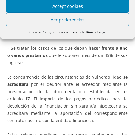
Accept cookies
– No se tendrá en cuenta la aplicación de una posible
moratoria hipotecaria o de alquiler a efectos de calcular si
Ver preferencias
se ha alcanzado o no el límite de la carga hipotecaria o la
Cookie Policy
Política de Privacidad
Aviso Legal
renta arrendaticia del
35% de los ingresos
.
– Se tratan los casos de los que deban
hacer frente a uno
o varios préstamos
que le suponen más de un 35% de sus
ingresos.
La concurrencia de las circunstancias de vulnerabilidad
se
acreditará
por el deudor ante el acreedor mediante la
presentación de la documentación establecida en el
artículo 17. El importe de los pagos periódicos para la
devolución de la financiación sin garantía hipotecaria se
acreditará mediante la aportación del correspondiente
contrato suscrito con la entidad financiera.
Estas mismas medidas se aplicarán igualmente a los