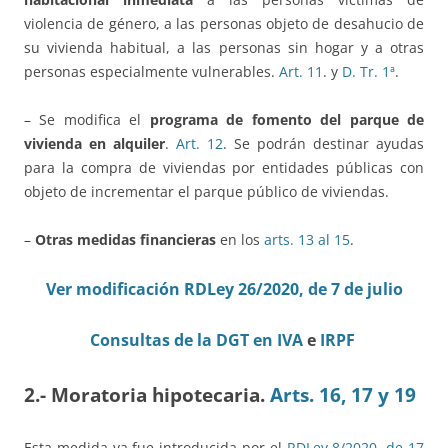
violencia de género, a las personas objeto de desahucio de
su vivienda habitual, a las personas sin hogar y a otras
personas especialmente vulnerables.
Art. 11
. y
D. Tr. 1ª
.
– Se modifica el
programa de fomento del parque de
vivienda en alquiler
.
Art. 12
. Se podrán destinar ayudas
para la compra de viviendas por entidades públicas con
objeto de incrementar el parque público de viviendas.
–
Otras medidas financieras
en los
arts. 13 al 15
.
Ver modificación RDLey 26/2020, de 7 de julio
Consultas de la DGT en IVA
e
IRPF
2.- Moratoria hipotecaria.
Arts. 16, 17 y 19
Esta medida ya fue introducida por el
RDLey 8/2020, de 17