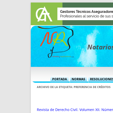
Notarios
PORTADA
NORMAS
RESOLUCIONE
MÁS USADAS (CUADRO)
INFORMES 
ARCHIVO DE LA ETIQUETA:
PREFERENCIA DE CRÉDITOS
INFORMES MENSUALES
VOCES P
MÁS DESTACADAS
VOCES M
TITULARES DESDE 2002
TITULARES
Revista de Derecho Civil. Volumen XII. Númer