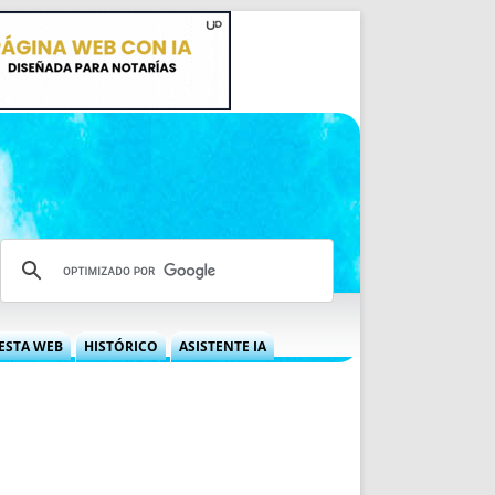
ESTA WEB
HISTÓRICO
ASISTENTE IA
A DGRN
QUÉ OFRECEMOS
 NIF
IDEARIO WEB
 LABORAL
QUIÉNES SOMOS
ÁBILES
HISTORIA