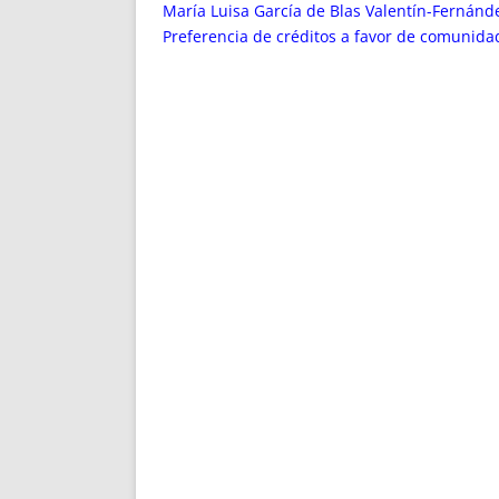
ENRIQUECIDAS
TITULARES 
María Luisa García de Blas Valentín-Fernánd
NO DESESPERES
CAT
Preferencia de créditos a favor de comunidad 
A MANO
SUCESIONES 
FUTURAS NORMAS
GEORREFE
ALQUILE
TRI
LH Y C
¿SABIA
FRANCI
BÚSQUED