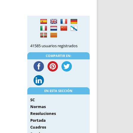
DE INICIO
PREMIO NYR
VORITOS
CONVENCIONES ANUALES
A IRPF
NUEVA ETAPA
AS
POLÍTICA DE PRIVACIDAD
IJUELAS
AVISO LEGAL
POTECA
REPORTAR INCIDENCIA
41585 usuarios registrados
PERES
LOGOTIPO
COMPARTIR EN:
CES
ENTREVISTAS
SONRISA
ENVÍA CORREO
CANALES DE VÍDEO
EN ESTA SECCIÓN
SC
Normas
Resoluciones
Portada
Cuadros