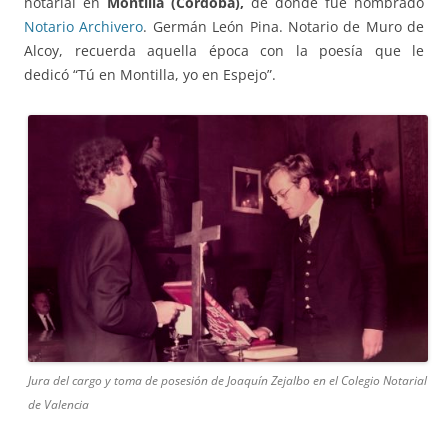
notarial en
Montilla (Córdoba),
de donde fue nombrado
Notario Archivero
. Germán León Pina. Notario de Muro de
Alcoy, recuerda aquella época con la poesía que le
dedicó “Tú en Montilla, yo en Espejo”.
Jura del cargo y toma de posesión de Joaquín Zejalbo en el Colegio Notarial
de Valencia