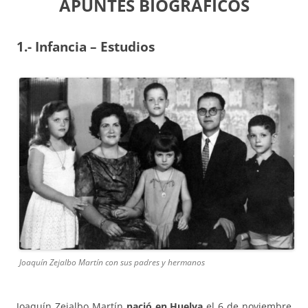
APUNTES BIOGRÁFICOS
1.- Infancia – Estudios
Joaquín Zejalbo Martín con sus padres y hermanos
Joaquín Zejalbo Martín
nació en Huelva
el 6 de noviembre