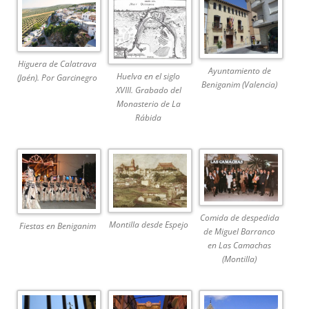
Higuera de Calatrava
Ayuntamiento de
Huelva en el siglo
(Jaén). Por Garcinegro
Beniganim (Valencia)
XVIII. Grabado del
Monasterio de La
Rábida
Comida de despedida
Montilla desde Espejo
Fiestas en Beniganim
de Miguel Barranco
en Las Camachas
(Montilla)