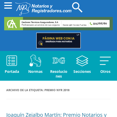
Portada
Normas
Resolucio
Secciones
Otros
nes
ARCHIVO DE LA ETIQUETA:
PREMIO NYR 2018
Joaquín Zejalbo Martín: Premio Notarios y