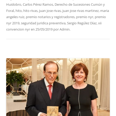
Huidobro
,
Carlos Pérez Ramos
,
Derecho de Sucesiones Cumún y
Foral
,
hito
,
hito rivas
,
juan jose rivas
,
juan jose rivas martinez
,
maria
angeles ruiz
,
premio notarios y registradores
,
premio nyr
,
premio
nyr 2019
,
seguridad juridica preventiva
,
Sergio Regúlez Díaz
,
xii
convencion nyr
en
25/05/2019
por
Admin
.