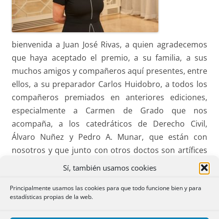
bienvenida a Juan José Rivas, a quien agradecemos
que haya aceptado el premio, a su familia, a sus
muchos amigos y compañeros aquí presentes, entre
ellos, a su preparador Carlos Huidobro, a todos los
compañeros premiados en anteriores ediciones,
especialmente a Carmen de Grado que nos
acompaña, a los catedráticos de Derecho Civil,
Álvaro Nuñez y Pedro A. Munar, que están con
nosotros y que junto con otros doctos son artífices
de la Revista de Derecho Civil y a los compañeros del
Sí, también usamos cookies
equipo de redacción de la página web notarios y
Principalmente usamos las cookies para que todo funcione bien y para
registradores,
estadísticas propias de la web.
Buenas noches,