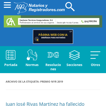
Portada
Normas
Resolucio
Secciones
Otros
nes
ARCHIVO DE LA ETIQUETA:
PREMIO NYR 2019
Juan José Rivas Martínez ha fallecido