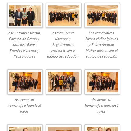
José Antonio Escartín,
los tres Premio
Los catedráticos
Carmen de Grado y
Notarios y
Álvaro Núñez Iglesias
Juan José Rivas,
Registradores
y Pedro Antonio
Premios Notarios y
presentes con el
Muñar Bernat con el
Registradores
equipo de redacción
equipo de redacción
Asistentes al
Asistentes al
homenaje a Juan José
homenaje a Juan José
Rivas
Rivas