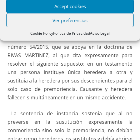
Accept cookies
Con motivo de la concesión a Juan José Rivas
Ver preferencias
Martínez del Premio Notarios y Registradores en su
VII edición, recordé una
Sentencia de la AP de
Cookie Policy
Política de Privacidad
Aviso Legal
Pontevedra de 12 de febrero de 2015
, resolución
número 54/2015, que se apoya en la doctrina de
RIVAS MARTINEZ, al que cita expresamente para
resolver el siguiente supuesto: en un testamento
una persona instituye única heredera a otra y
sustituía a la heredera por sus descendientes para el
solo caso de premoriencia. Causante y heredera
fallecen simultáneamente en un mismo accidente.
La sentencia de instancia sostenía que al no
preverse en la sustitución expresamente la
conmoriencia sino solo la premoriencia, no debían
entrar como herederos los sustitutos y debía abrirse