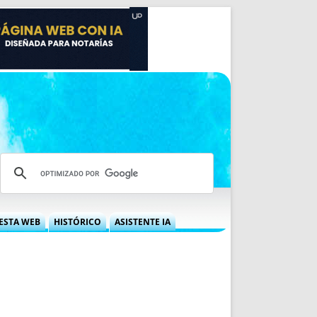
ESTA WEB
HISTÓRICO
ASISTENTE IA
A DGRN
QUÉ OFRECEMOS
 NIF
IDEARIO WEB
 LABORAL
QUIÉNES SOMOS
ÁBILES
HISTORIA