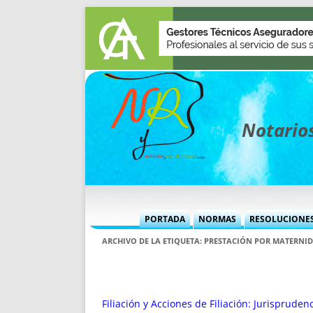
Notarios
PORTADA
NORMAS
RESOLUCIONE
MÁS USADAS (CUADRO)
INFORMES 
ARCHIVO DE LA ETIQUETA:
PRESTACIÓN POR MATERNI
INFORMES MENSUALES
VOCES P
MÁS DESTACADAS
VOCES M
TITULARES DESDE 2002
TITULARES
Filiación y Acciones de Filiación: Jurisprude