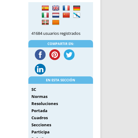
DE INICIO
PREMIO NYR
VORITOS
CONVENCIONES ANUALES
A IRPF
NUEVA ETAPA
AS
POLÍTICA DE PRIVACIDAD
41684 usuarios registrados
IJUELAS
AVISO LEGAL
POTECA
REPORTAR INCIDENCIA
COMPARTIR EN:
PERES
LOGOTIPO
CES
ENTREVISTAS
SONRISA
ENVÍA CORREO
EN ESTA SECCIÓN
CANALES DE VÍDEO
SC
Normas
Resoluciones
Portada
Cuadros
Secciones
Participa