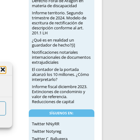
Derecho Foral de Aragón en
materia de discapacidad
Informe territorio. Segundo
trimestre de 2024. Modelo de
escritura de rectificación de
descripción conforme al art.
201.1 LH
¿Qué es en realidad un
guardador de hecho?[i]
Notificaciones notariales
internacionales de documentos
extrajudiciales
El contador de la portada
alcanzó los 10 millones. ¿Cómo
interpretarlo?
Informe fiscal diciembre 2023.
Extinciones de condominio y
valor de referencia.
Reducciones de capital
SÍGUENOS EN:
Twitter NNyRR
Twitter Notyreg
Twitter C. Ballugera