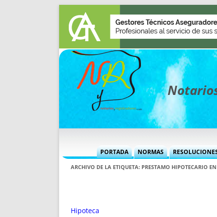
Notarios
PORTADA
NORMAS
RESOLUCIONE
MÁS USADAS (CUADRO)
INFORMES 
ARCHIVO DE LA ETIQUETA:
PRESTAMO HIPOTECARIO EN 
INFORMES MENSUALES
VOCES P
MÁS DESTACADAS
VOCES M
TITULARES DESDE 2002
TITULARES
Hipoteca