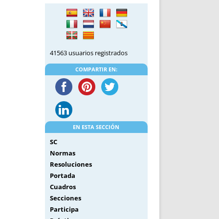
DE INICIO
PREMIO NYR
VORITOS
CONVENCIONES ANUALES
A IRPF
NUEVA ETAPA
AS
POLÍTICA DE PRIVACIDAD
41563 usuarios registrados
IJUELAS
AVISO LEGAL
POTECA
REPORTAR INCIDENCIA
COMPARTIR EN:
PERES
LOGOTIPO
CES
ENTREVISTAS
SONRISA
ENVÍA CORREO
EN ESTA SECCIÓN
CANALES DE VÍDEO
SC
Normas
Resoluciones
Portada
Cuadros
Secciones
Participa