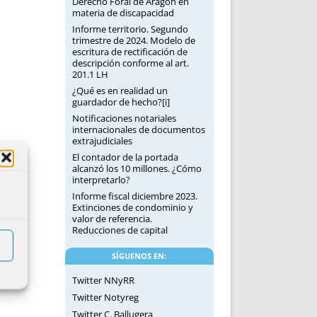
Derecho Foral de Aragón en
materia de discapacidad
Informe territorio. Segundo
trimestre de 2024. Modelo de
escritura de rectificación de
descripción conforme al art.
201.1 LH
¿Qué es en realidad un
guardador de hecho?[i]
Notificaciones notariales
internacionales de documentos
extrajudiciales
El contador de la portada
alcanzó los 10 millones. ¿Cómo
interpretarlo?
Informe fiscal diciembre 2023.
Extinciones de condominio y
valor de referencia.
Reducciones de capital
SÍGUENOS EN:
Twitter NNyRR
Twitter Notyreg
Twitter C. Ballugera