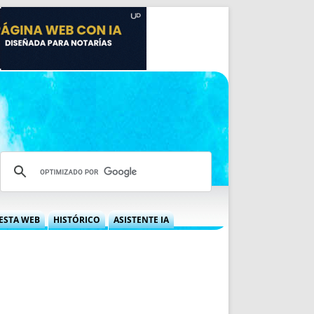
ESTA WEB
HISTÓRICO
ASISTENTE IA
A DGRN
QUÉ OFRECEMOS
 NIF
IDEARIO WEB
 LABORAL
QUIÉNES SOMOS
ÁBILES
HISTORIA