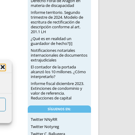
Derecho Foral de Aragón en
materia de discapacidad
Informe territorio. Segundo
trimestre de 2024. Modelo de
escritura de rectificación de
descripción conforme al art.
201.1 LH
¿Qué es en realidad un
guardador de hecho?[i]
Notificaciones notariales
internacionales de documentos
extrajudiciales
El contador de la portada
alcanzó los 10 millones. ¿Cómo
interpretarlo?
Informe fiscal diciembre 2023.
Extinciones de condominio y
valor de referencia.
Reducciones de capital
SÍGUENOS EN:
Twitter NNyRR
Twitter Notyreg
Twitter C. Ballugera