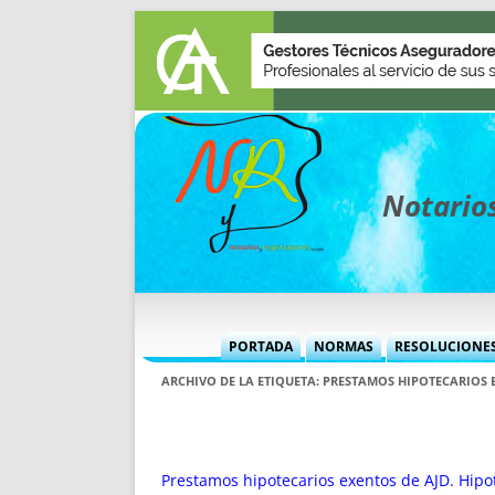
Notarios
PORTADA
NORMAS
RESOLUCIONE
MÁS USADAS (CUADRO)
INFORMES 
ARCHIVO DE LA ETIQUETA:
PRESTAMOS HIPOTECARIOS E
INFORMES MENSUALES
VOCES P
MÁS DESTACADAS
VOCES M
TITULARES DESDE 2002
TITULARES
Prestamos hipotecarios exentos de AJD. Hipo