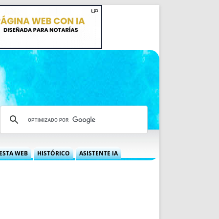
ESTA WEB
HISTÓRICO
ASISTENTE IA
A DGRN
QUÉ OFRECEMOS
 NIF
IDEARIO WEB
 LABORAL
QUIÉNES SOMOS
ÁBILES
HISTORIA