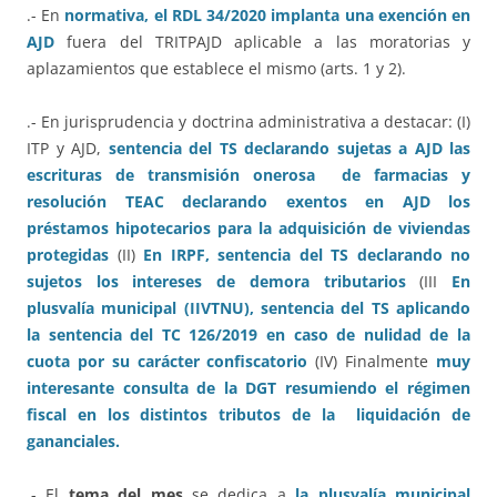
.- En
normativa, el RDL 34/2020 implanta una exención en
AJD
fuera del TRITPAJD aplicable a las moratorias y
aplazamientos que establece el mismo (arts. 1 y 2).
.- En jurisprudencia y doctrina administrativa a destacar: (I)
ITP y AJD,
sentencia del TS declarando sujetas a AJD las
escrituras de transmisión onerosa de farmacias
y
resolución TEAC declarando exentos en AJD los
préstamos hipotecarios para la adquisición de viviendas
protegidas
(II)
En IRPF, sentencia del TS declarando no
sujetos los intereses de demora tributarios
(III
En
plusvalía municipal (IIVTNU), sentencia del TS aplicando
la sentencia del TC 126/2019 en caso de nulidad de la
cuota por su carácter confiscatorio
(IV) Finalmente
muy
interesante consulta de la DGT resumiendo el régimen
fiscal en los distintos tributos de la liquidación de
gananciales.
.- El
tema del mes
se dedica a
la plusvalía municipal