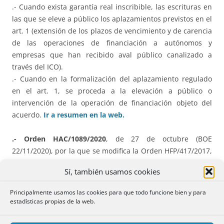
.- Cuando exista garantía real inscribible, las escrituras en
las que se eleve a público los aplazamientos previstos en el
art. 1 (extensión de los plazos de vencimiento y de carencia
de las operaciones de financiación a autónomos y
empresas que han recibido aval público canalizado a
través del ICO).
.- Cuando en la formalización del aplazamiento regulado
en el art. 1, se proceda a la elevación a público o
intervención de la operación de financiación objeto del
acuerdo.
Ir a resumen en la web.
.- Orden HAC/1089/2020
, de 27 de octubre (BOE
22/11/2020), por la que se modifica la Orden HFP/417/2017,
de 12 de mayo, por la que se regulan las especificaciones
Sí, también usamos cookies
normativas y técnicas que desarrollan la
llevanza de los
Libros registro del IVA
a través de la Sede electrónica de la
Principalmente usamos las cookies para que todo funcione bien y para
AEAT establecida en el artículo 62.6 del Reglamento del
estadísticas propias de la web.
IVA.
Ir a resumen en la web