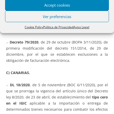
Accept cookies
B) ASTURIAS.
Ver preferencias
.- Decreto 78/2020
, de 29 de octubre (BOPA 3/11/2020), de
regulación de la Oficina de Proyectos Europeos y del
Cookie Policy
Política de Privacidad
Aviso Legal
Comité Asesor de Fondos Europeos.
.-
Decreto 79/2020
, de 29 de octubre (BOPA 3/11/2020), de
primera modificación del decreto 151/2014, de 29 de
diciembre, por el que se establecen exclusiones a la
obligación de facturación electrónica.
C) CANARIAS.
.-
DL 18/2020
, de 5 de noviembre (BOC 6/11/2020), por el
que se prorroga la vigencia del artículo único del Decreto
ley 8/2020, de 23 de abril, de establecimiento del
tipo cero
en el IGIC
aplicable a la importación o entrega de
determinados bienes necesarios para combatir los efectos