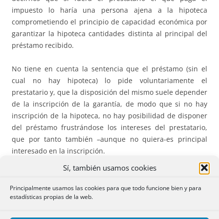
impuesto lo haría una persona ajena a la hipoteca
comprometiendo el principio de capacidad económica por
garantizar la hipoteca cantidades distinta al principal del
préstamo recibido.
No tiene en cuenta la sentencia que el préstamo (sin el
cual no hay hipoteca) lo pide voluntariamente el
prestatario y, que la disposición del mismo suele depender
de la inscripción de la garantía, de modo que si no hay
inscripción de la hipoteca, no hay posibilidad de disponer
del préstamo frustrándose los intereses del prestatario,
que por tanto también –aunque no quiera-es principal
interesado en la inscripción.
Sí, también usamos cookies
Tampoco se tiene en cuenta, que tienen derecho a solicitar
al notario la expedición y entrega de la escritura
Principalmente usamos las cookies para que todo funcione bien y para
estadísticas propias de la web.
cualquiera de los otorgantes, esto es, tanto el banco como
el prestatario (arts. 221 y 224 RN).