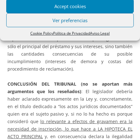
Accept cookies
Finalmente, parece forzado pensar, por un lado, que el
prestatario es “completamente ajeno” al hipotecante no
Ver preferencias
deudor –normalmente persona con la que mantiene un
fuerte vínculo familiar- y, por otro, que se comprometa su
Cookie Policy
Política de Privacidad
Aviso Legal
capacidad contributiva por el hecho de que se garantice no
sólo el principal del préstamo y sus intereses, sino también
las cantidades consecuencias de su posible
incumplimiento (intereses de demora y costas del
procedimiento de reclamación).
CONCLUSIÓN DEL TRIBUNAL (no se aportan más
argumentos que los reseñados)
: El legislador debería
haber aclarado expresamente en la Ley y, concretamente,
en el título dedicado a “los actos jurídicos documentados”
quien era el sujeto pasivo y, si no lo ha hecho es porque
consideró que
lo relevante a efectos de gravamen era la
necesidad de inscripción, lo que hace a LA HIPOTECA EL
ACTO PRINCIPAL
y, en consecuencia declara la ilegalidad