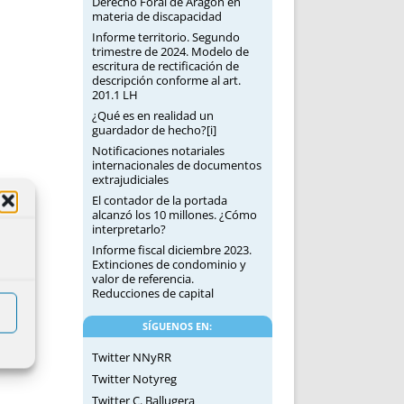
Derecho Foral de Aragón en
materia de discapacidad
Informe territorio. Segundo
trimestre de 2024. Modelo de
escritura de rectificación de
descripción conforme al art.
201.1 LH
¿Qué es en realidad un
guardador de hecho?[i]
Notificaciones notariales
internacionales de documentos
extrajudiciales
El contador de la portada
alcanzó los 10 millones. ¿Cómo
interpretarlo?
Informe fiscal diciembre 2023.
Extinciones de condominio y
valor de referencia.
Reducciones de capital
SÍGUENOS EN:
Twitter NNyRR
Twitter Notyreg
Twitter C. Ballugera