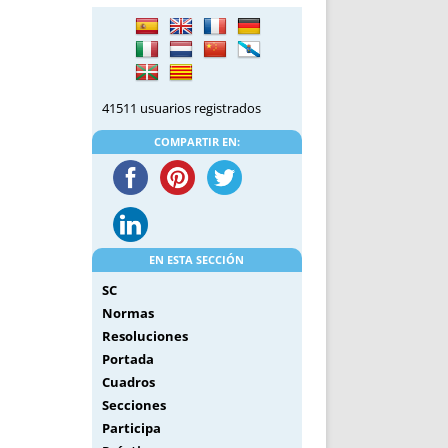
DE INICIO
PREMIO NYR
VORITOS
CONVENCIONES ANUALES
A IRPF
NUEVA ETAPA
AS
POLÍTICA DE PRIVACIDAD
41511 usuarios registrados
IJUELAS
AVISO LEGAL
POTECA
REPORTAR INCIDENCIA
COMPARTIR EN:
PERES
LOGOTIPO
CES
ENTREVISTAS
SONRISA
ENVÍA CORREO
EN ESTA SECCIÓN
CANALES DE VÍDEO
SC
Normas
Resoluciones
Portada
Cuadros
Secciones
Participa