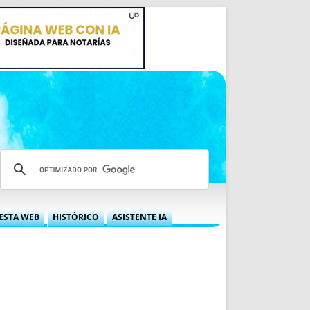
ESTA WEB
HISTÓRICO
ASISTENTE IA
A DGRN
QUÉ OFRECEMOS
 NIF
IDEARIO WEB
 LABORAL
QUIÉNES SOMOS
ÁBILES
HISTORIA