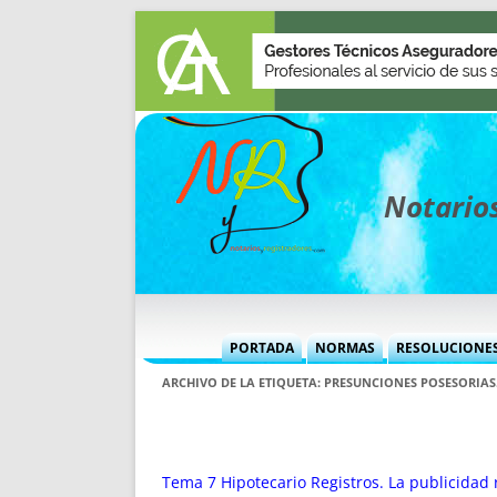
Notarios
PORTADA
NORMAS
RESOLUCIONE
MÁS USADAS (CUADRO)
INFORMES 
ARCHIVO DE LA ETIQUETA:
PRESUNCIONES POSESORIAS
INFORMES MENSUALES
VOCES P
MÁS DESTACADAS
VOCES M
TITULARES DESDE 2002
TITULARES
Tema 7 Hipotecario Registros. La publicidad r