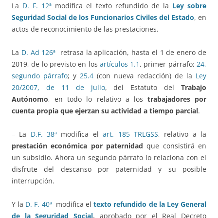
La
D. F. 12ª
modifica el texto refundido de la
Ley sobre
Seguridad Social de los Funcionarios Civiles del Estado
, en
actos de reconocimiento de las prestaciones.
La
D. Ad 126ª
retrasa la aplicación, hasta el 1 de enero de
2019, de lo previsto en los
artículos 1.1
, primer párrafo;
24,
segundo párrafo
; y
25.4
(con nueva redacción) de la
Ley
20/2007, de 11 de julio
, del Estatuto del
Trabajo
Autónomo
, en todo lo relativo a los
trabajadores por
cuenta propia que ejerzan su actividad a tiempo parcial
.
– La
D.F. 38ª
modifica el
art. 185 TRLGSS
, relativo a la
prestación económica por paternidad
que consistirá en
un subsidio. Ahora un segundo párrafo lo relaciona con el
disfrute del descanso por paternidad y su posible
interrupción.
Y la
D. F. 40ª
modifica el
texto refundido de la Ley General
de la Seguridad Social
,
aprobado por el Real Decreto