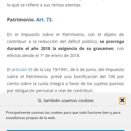
lo que se refiere a sus rentas exentas.
Patrimonio.
Art. 73
.
En el Impuesto sobre el Patrimonio, con el objeto de
contribuir a la reducción del déficit público,
se prorroga
durante el año 2018 la exigencia de su gravamen
, con
efectos desde el 1º de enero de 2018.
El
artículo 33
de la Ley 19/1991, de 6 de junio, del Impuesto
sobre el Patrimonio. prevé una bonificación del 100 por
ciento sobre la cuota íntegra a favor de los sujetos pasivos
por obligación personal o real de contribuir.
Sí, también usamos cookies
Sin embargo,
se ha retrasado de nuevo la vigencia de esa
redacción
hasta el 1º de enero de 2019. Por tanto,
para el
Principalmente usamos las cookies para que todo funcione bien y para
estadísticas propias de la web.
ejercicio íntegro de 2018 no se aplica esa bonificación
total.