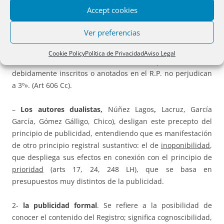
–
El positivo
integrado por los principios de legitimación y
Accept cookies
fe pública. (Vistos).
Ver preferencias
–
El negativo
, de carácter puramente complementario
recogido en el art. 32 L.H: «los títulos de dominio y otros
Cookie Policy
Política de Privacidad
Aviso Legal
derechos reales sobre bienes inmuebles que no se hallen
debidamente inscritos o anotados en el R.P. no perjudican
a 3º». (Art 606 Cc).
–
Los autores dualistas,
Núñez Lagos
,
Lacruz, García
García, Gómez Gálligo, Chico), desligan este precepto del
principio de publicidad, entendiendo que es manifestación
de otro principio registral sustantivo: el de
inoponibilidad
,
que despliega sus efectos en conexión con el principio de
prioridad
(arts 17, 24, 248 LH), que se basa en
presupuestos muy distintos de la publicidad.
2-
la publicidad formal
. Se refiere a la posibilidad de
conocer el contenido del Registro; significa cognoscibilidad,