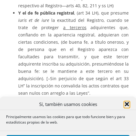
respectivo al Registro—arts 40, 82, 211 y ss LH)
Y el de fe pública registral
, (art 34 LH), que presume
iuris et de iure
la exactitud del Registro, cuando se
trate de proteger
a terceros
adquirentes que,
confiando en la apariencia registral, adquieran con
ciertas condiciones, (de buena fe, a título oneroso, y
de persona que en el Registro aparezca con
facultades para transmitir, y que este tercer
adquirente inscriba su adquisición, presumiéndose la
buena fe: se le mantiene a este tercero en su
adquisición). [–Sin perjuicio de que según el art 33
LH” la inscripción no convalida los actos contratos que
sean nulos con arreglo a las Leyes”.
Teorías monista y dualista
.
Sí, también usamos cookies
–
Según los autores monistas
, (Jerónimo González, Roca
Principalmente usamos las cookies para que todo funcione bien y para
Sastre), el principio de publicidad tiene un doble aspecto:
estadísticas propias de la web.